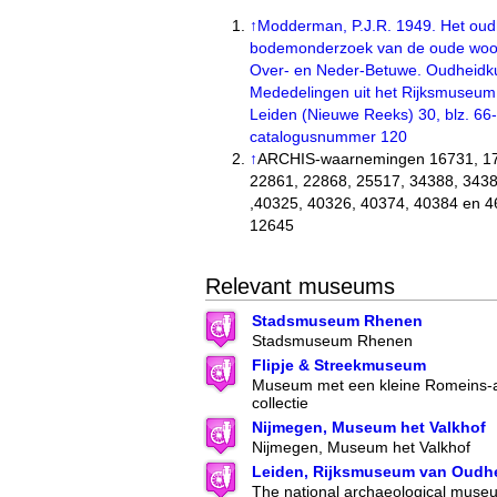
↑
Modderman, P.J.R. 1949. Het oud
bodemonderzoek van de oude woo
Over- en Neder-Betuwe. Oudheidk
Mededelingen uit het Rijksmuseu
Leiden (Nieuwe Reeks) 30, blz. 66
catalogusnummer 120
↑
ARCHIS-waarnemingen 16731, 17
22861, 22868, 25517, 34388, 3438
,40325, 40326, 40374, 40384 en 4
12645
Relevant museums
Stadsmuseum Rhenen
Stadsmuseum Rhenen
Flipje & Streekmuseum
Museum met een kleine Romeins-a
collectie
Nijmegen, Museum het Valkhof
Nijmegen, Museum het Valkhof
Leiden, Rijksmuseum van Oudh
The national archaeological museu