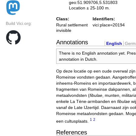
geo:51.909706,5.531803
Location ± 25-100 m.
Class:
Identifiers:
Build Vici.org:
Rural settlement
vici:place=20194
invisible
Annotations
English
Germ
There is no English annotation yet. Pres
annotation in Dutch.
Op deze locatie op een oude overwal zijn
Romeinse vondsten gedaan. Aangetroffen 
inheems-Romeins en importaardewerk, br
fragmenten van Romeinse dakpannen, a
metaalvondsten (
fibulae
, munten, militar
enkele La Tène-armbanden en
fibulae
wi
vanaf de Late IJzertijd. Daarnaast zijn oo
Romeinse metaalvondsten gedaan. Mogeli
1
2
een cultusplaats.
References