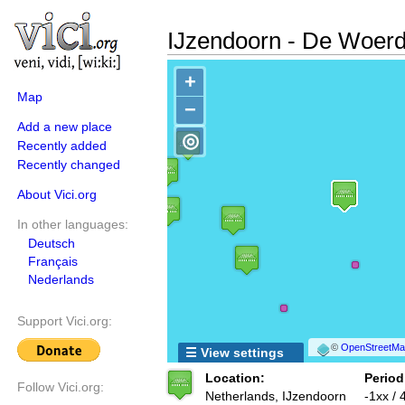
IJzendoorn - De Woer
+
Map
−
Add a new place
◎
Recently added
Recently changed
About Vici.org
In other languages:
Deutsch
Français
Nederlands
Support Vici.org:
©
OpenStreetMap
☰ View settings
Location:
Period
Follow Vici.org:
Netherlands, IJzendoorn
-1xx / 