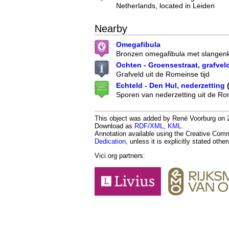
Netherlands, located in Leiden
Nearby
Omegafibula
Bronzen omegafibula met slangenk
Ochten - Groensestraat, grafvel
Grafveld uit de Romeinse tijd
Echteld - Den Hul, nederzetting
(
Sporen van nederzetting uit de Rom
This object was added by René Voorburg on 20
Download as
RDF/XML
,
KML
.
Annotation available using the Creative Co
Dedication
, unless it is explicitly stated othe
Vici.org partners: