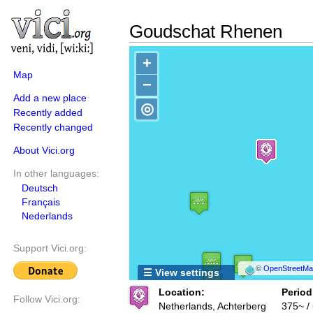
Goudschat Rhenen
+
Map
−
Add a new place
◎
Recently added
Recently changed
About Vici.org
In other languages:
Deutsch
Français
Nederlands
Support Vici.org:
©
OpenStreetMap
☰ View settings
Location:
Period
Follow Vici.org:
Netherlands, Achterberg
375~ /