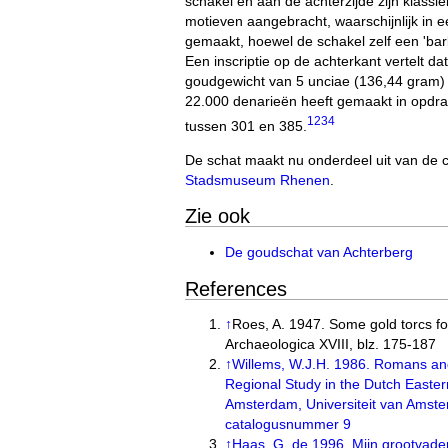
schakel en aan de achterzijde zijn klassi
motieven aangebracht, waarschijnlijk in 
gemaakt, hoewel de schakel zelf een 'bar
Een inscriptie op de achterkant vertelt da
goudgewicht van 5 unciae (136,44 gram) 
22.000 denarieën heeft gemaakt in opdrac
1
2
3
4
tussen 301 en 385.
De schat maakt nu onderdeel uit van de c
Stadsmuseum Rhenen
.
Zie ook
De goudschat van Achterberg
References
↑
Roes, A. 1947. Some gold torcs fo
Archaeologica XVIII, blz. 175-187
↑
Willems, W.J.H. 1986. Romans an
Regional Study in the Dutch Easter
Amsterdam, Universiteit van Amst
catalogusnummer 9
↑
Haas, G. de 1996. Mijn grootvad