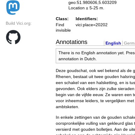
geo:51.980606,5.603209
Location ± 5-25 m.
Class:
Identifiers:
Build Vici.org:
Find
vici:place=20202
invisible
Annotations
English
Germ
There is no English annotation yet. Pres
annotation in Dutch.
Deze goudschat, ook wel bekend als de 
Rhenen, bestaat uit twee gouden halsring
een schakel van een halsketting, en is t
gevonden. Ook elders zijn zulke sieraden
begin van de vijfde eeuw. Ze waren een 
voor inheemse leiders, te vergelijken me
ambtsketen.
In enkele zettingen van de gouden schake
oorspronkelijke vulling van gekleurd glas t
versierd met gouden bolletjes. Aan de ui