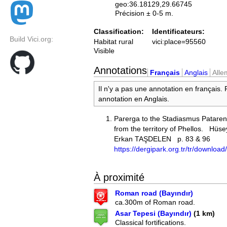
geo:36.18129,29.66745
Précision ± 0-5 m.
Classification:
Identificateurs:
Build Vici.org:
Habitat rural
vici:place=95560
Visible
Annotations
Français
Anglais
All
Il n'y a pas une annotation en français.
annotation en Anglais.
Parerga to the Stadiasmus Patarens
from the territory of Phellos. H
Erkan TAŞDELEN p. 83 & 96
https://dergipark.org.tr/tr/download/
À proximité
Roman road (Bayındır)
ca.300m of Roman road.
Asar Tepesi (Bayındır)
(1 km)
Classical fortifications.