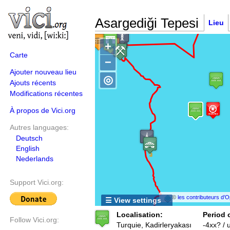
Asargediği Tepesi
Lieu
+
Carte
−
Ajouter nouveau lieu
◎
Ajouts récents
Modifications récentes
À propos de Vici.org
Autres languages:
Deutsch
English
Nederlands
Support Vici.org:
©
les contributeurs d
☰ View settings
Localisation:
Period 
Follow Vici.org:
Turquie, Kadirleryakası
-4xx? /