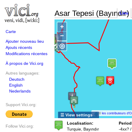
Asar Tepesi (Bayındır)
Lieu
+
Carte
−
Ajouter nouveau lieu
◎
Ajouts récents
Modifications récentes
À propos de Vici.org
Autres languages:
Deutsch
English
Nederlands
Support Vici.org:
©
les contributeurs d
☰ View settings
Localisation:
Period
Follow Vici.org:
Turquie, Bayındır
-4xx? 