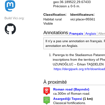
geo:36.189522,29.67433
Précision ± 0-5 m.
Classification:
Identificateurs:
Build Vici.org:
Habitat rural
vici:place=95561
Visible
Annotations
Français
Anglais
All
Il n'y a pas une annotation en français.
annotation en Anglais.
Parerga to the Stadiasmus Pataren
inscriptions from the territory of Ph
UZUNOĞLU – Erkan TAŞDELEN
https://dergipark.org.tr/tr/download
À proximité
Roman road (Bayındır)
ca.300m of Roman road.
Asargediği Tepesi
(1 km)
Classical fortifications.