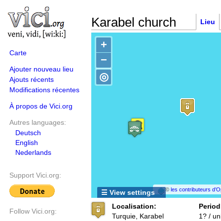
Karabel church
Lieu
+
Carte
−
Ajouter nouveau lieu
◎
Ajouts récents
Modifications récentes
À propos de Vici.org
Autres languages:
Deutsch
English
Nederlands
Support Vici.org:
©
les contributeurs d
☰ View settings
Localisation:
Period
Follow Vici.org:
Turquie, Karabel
1? / u