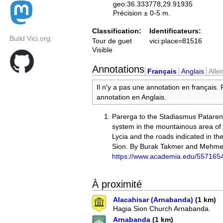
geo:36.333778,29.91935
Précision ± 0-5 m.
Classification:
Identificateurs:
Build Vici.org:
Tour de guet
vici:place=81516
Visible
Annotations
Français
Anglais
All
Il n'y a pas une annotation en français.
annotation en Anglais.
Parerga to the Stadiasmus Pataren
system in the mountainous area of 
Lycia and the roads indicated in the
Sion. By Burak Takmer and Mehm
https://www.academia.edu/557165
À proximité
Alacahisar (Arnabanda)
(1 km)
Hagia Sion Church Arnabanda.
Arnabanda
(1 km)