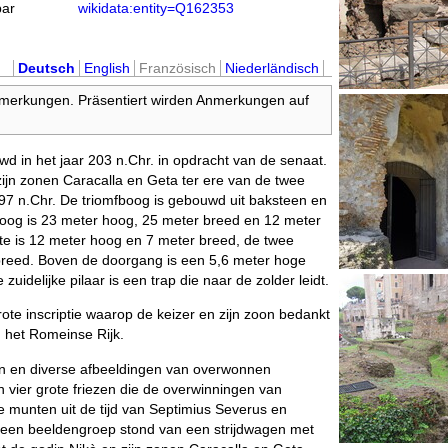
bar
wikidata:entity=Q162353
Deutsch
English
Französisch
Niederländisch
nmerkungen. Präsentiert wirden Anmerkungen auf
 in het jaar 203 n.Chr. in opdracht van de senaat.
ijn zonen Caracalla en Geta ter ere van de twee
97 n.Chr. De triomfboog is gebouwd uit baksteen en
boog is 23 meter hoog, 25 meter breed en 12 meter
ste is 12 meter hoog en 7 meter breed, de twee
 breed. Boven de doorgang is een 5,6 meter hoge
zuidelijke pilaar is een trap die naar de zolder leidt.
rote inscriptie waarop de keizer en zijn zoon bedankt
n het Romeinse Rijk.
en en diverse afbeeldingen van overwonnen
vier grote friezen die de overwinningen van
 munten uit de tijd van Septimius Severus en
g een beeldengroep stond van een strijdwagen met