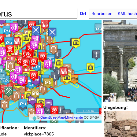
erus
Ort
Bearbeiten
KML hoch
Umgebung:
1000 m
©
OpenStreetMap-Mitwirkende
CC BY-SA
ification:
Identifiers:
ude
vici:place=7865