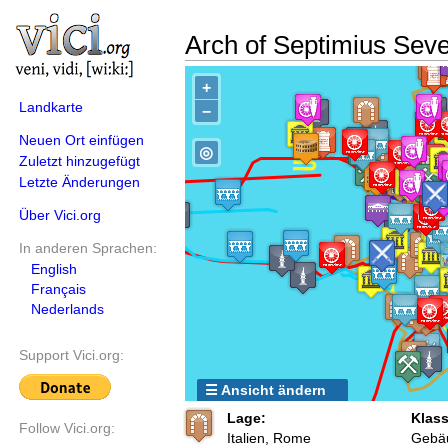
Arch of Septimius Sev
+
Landkarte
−
Neuen Ort einfügen
◎
Zuletzt hinzugefügt
Letzte Änderungen
Über Vici.org
In anderen Sprachen:
English
Français
Nederlands
Support Vici.org:
☰ Ansicht ändern
Lage:
Klass
Follow Vici.org:
Italien, Rome
Gebä