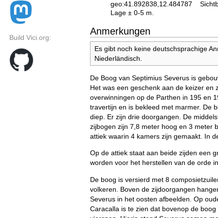
geo:41.892838,12.484787
Sicht
Lage ± 0-5 m.
Anmerkungen
Build Vici.org:
Es gibt noch keine deutschsprachige A
Niederländisch.
De Boog van Septimius Severus is gebouwd
Het was een geschenk aan de keizer en z
overwinningen op de Parthen in 195 en 1
travertijn en is bekleed met marmer. De 
diep. Er zijn drie doorgangen. De middel
zijbogen zijn 7,8 meter hoog en 3 meter
attiek waarin 4 kamers zijn gemaakt. In de 
Op de attiek staat aan beide zijden een g
worden voor het herstellen van de orde i
De boog is versierd met 8 composietzuil
volkeren. Boven de zijdoorgangen hangen 
Severus in het oosten afbeelden. Op oude
Caracalla is te zien dat bovenop de boo