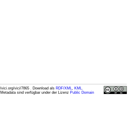
vici.org/vici/7865 . Download als
RDF/XML
,
KML
.
 Metadata sind verfügbar under der Lizenz
Public Domain