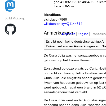
geo:41.892933,12.485403
Sicht
Lage ± 0-5 m.
Identifiers:
Build Vici.org:
vici:place=7860
wikidata:entity=Q1144514
Anmerkungen
Deutsch
English
Französis
Es gibt noch keine deutschsprachige A
Präsentiert wirden Anmerkungen auf Nie
De Curia Julia was het senaatsgebouw v
gebouwd op het Forum Romanum.
Eerst stond op deze plaats de Curia Hosti
opdracht van koning Tullus Hostilius, en 
Curia Julia, die enigszins anders georiën
kwam van het eerste gebouw, en op last 
werd gebouwd, nadat een brand in 52 v.C
senaatsgebouw had vernield.
De Curia Julia werd onder Augustus ingewi
genoemd naar de gens Julia, waartoe deze