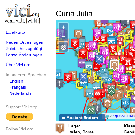
Curia Julia
+
Landkarte
−
Neuen Ort einfügen
◎
Zuletzt hinzugefügt
Letzte Änderungen
Über Vici.org
In anderen Sprachen:
English
Français
Nederlands
Support Vici.org:
©
OpenStreetMa
☰ Ansicht ändern
Lage:
Klass
Follow Vici.org:
Italien, Rome
Gebä