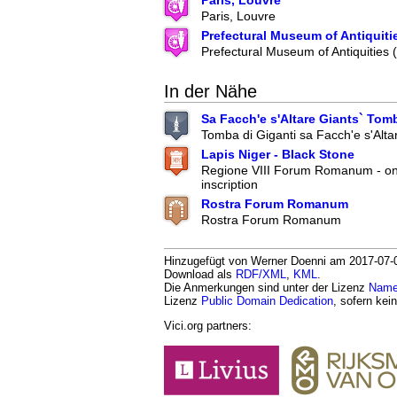
Paris, Louvre
Prefectural Museum of Antiquiti
Prefectural Museum of Antiquities
In der Nähe
Sa Facch'e s'Altare Giants` Tom
Tomba di Giganti sa Facch'e s'Alta
Lapis Niger - Black Stone
Regione VIII Forum Romanum - one 
inscription
Rostra Forum Romanum
Rostra Forum Romanum
Hinzugefügt von Werner Doenni am 2017-07-02
Download als
RDF/XML
,
KML
.
Die Anmerkungen sind unter der Lizenz
Namen
Lizenz
Public Domain Dedication
, sofern kei
Vici.org partners: