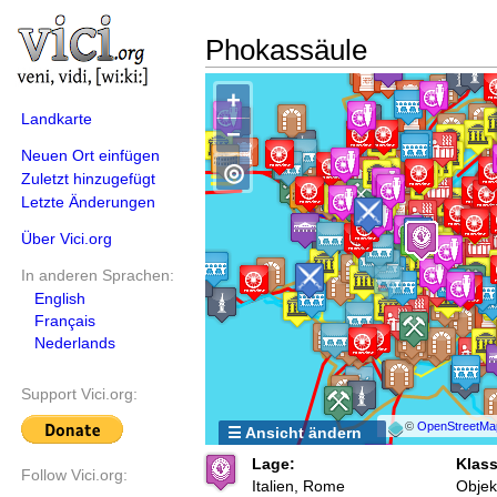
Phokassäule
+
Landkarte
−
Neuen Ort einfügen
◎
Zuletzt hinzugefügt
Letzte Änderungen
Über Vici.org
In anderen Sprachen:
English
Français
Nederlands
Support Vici.org:
©
OpenStreetMa
☰ Ansicht ändern
Lage:
Klass
Follow Vici.org:
Italien, Rome
Objek