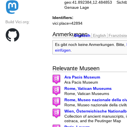
geo:41.892384,12.484853
Sicht
Genaue Lage
Identifiers:
Build Vici.org:
vici:place=42894
Anmerkungen
Deutsch
English
Französis
Es gibt noch keine Anmerkungen. Bitte,
einfügen
.
Relevante Museen
Ara Pacis Museum
Ara Pacis Museum
Rome, Vatican Museums
Rome, Vatican Museums
Rome, Museo nazionale della ci
Rome, Museo nazionale della civil
Wien, Österreichische Nationalb
Collection of ancient manuscripts, 
ostraca, and the Peutinger Map
Paris, Louvre