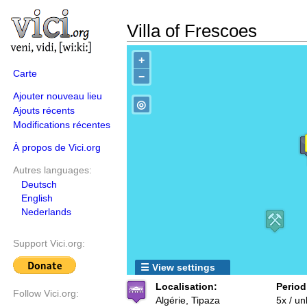
Villa of Frescoes
+
Carte
−
Ajouter nouveau lieu
◎
Ajouts récents
Modifications récentes
À propos de Vici.org
Autres languages:
Deutsch
English
Nederlands
Support Vici.org:
☰ View settings
Localisation:
Period
Follow Vici.org:
Algérie, Tipaza
5x / u