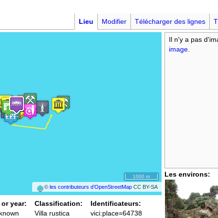
Lieu
Modifier
Télécharger des lignes
T
Il n'y a pas d'i
image
.
Les environs:
1000 m
©
les contributeurs d’OpenStreetMap
CC BY-SA
 or year:
Classification:
Identificateurs:
nknown
Villa rustica
vici:place=64738