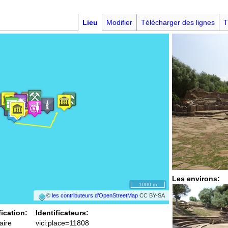
Lieu
Modifier
Télécharger des lignes
T
Les environs:
1000 m
©
les contributeurs d’OpenStreetMap
CC BY-SA
fication:
Identificateurs:
aire
vici:place=11808