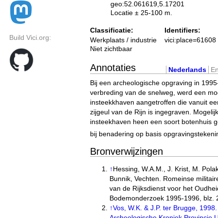
geo:52.061619,5.17201
Locatie ± 25-100 m.
Classificatie:
Identifiers:
Build Vici.org:
Werkplaats / industrie
vici:place=61608
Niet zichtbaar
Annotaties
Nederlands
En
Bij een archeologische opgraving in 1995
verbreding van de snelweg, werd een mog
insteekkhaven aangetroffen die vanuit e
zijgeul van de Rijn is ingegraven. Mogelijk
insteekhaven heen een soort botenhuis 
bij benadering op basis opgravingstekeni
Bronverwijzingen
↑
Hessing, W.A.M., J. Krist, M. Pola
Bunnik, Vechten. Romeinse militair
van de Rijksdienst voor het Oudhe
Bodemonderzoek 1995-1996, blz. 
↑
Vos, W.K. & J.P. ter Brugge, 1998.
Archeologische Kroniek Provincie 