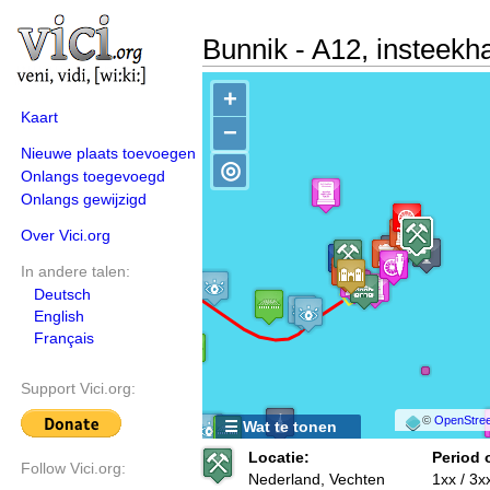
Bunnik - A12, insteekh
+
Kaart
−
Nieuwe plaats toevoegen
◎
Onlangs toegevoegd
Onlangs gewijzigd
Over Vici.org
In andere talen:
Deutsch
English
Français
Support Vici.org:
©
OpenStree
☰ Wat te tonen
Locatie:
Period 
Follow Vici.org:
Nederland, Vechten
1xx / 3x