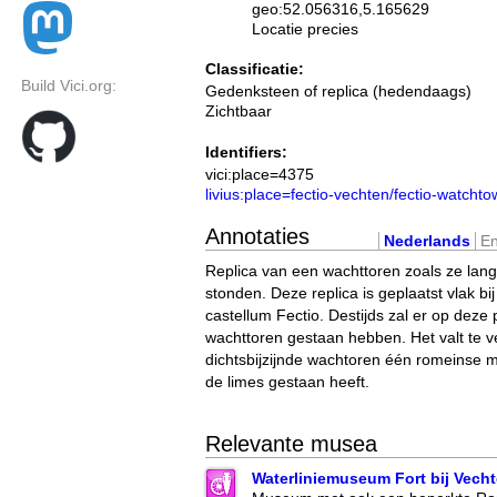
geo:52.056316,5.165629
Locatie precies
Classificatie:
Build Vici.org:
Gedenksteen of replica (hedendaags)
Zichtbaar
Identifiers:
vici:place=4375
livius:place=fectio-vechten/fectio-watchto
Annotaties
Nederlands
En
Replica van een wachttoren zoals ze lang
stonden. Deze replica is geplaatst vlak bij
castellum Fectio. Destijds zal er op deze
wachttoren gestaan hebben. Het valt te 
dichtsbijzijnde wachtoren één romeinse m
de limes gestaan heeft.
Relevante musea
Waterliniemuseum Fort bij Vech