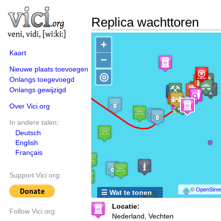
Replica wachttoren
+
Kaart
−
Nieuwe plaats toevoegen
◎
Onlangs toegevoegd
Onlangs gewijzigd
Over Vici.org
In andere talen:
Deutsch
English
Français
Support Vici.org:
©
OpenStree
☰ Wat te tonen
Locatie:
Follow Vici.org:
Nederland, Vechten