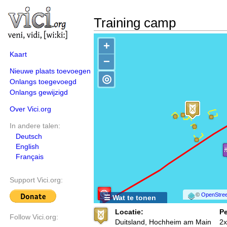
Training camp
+
Kaart
−
Nieuwe plaats toevoegen
◎
Onlangs toegevoegd
Onlangs gewijzigd
Over Vici.org
In andere talen:
Deutsch
English
Français
Support Vici.org:
©
OpenStree
☰ Wat te tonen
Locatie:
Pe
Follow Vici.org:
Duitsland, Hochheim am Main
2x