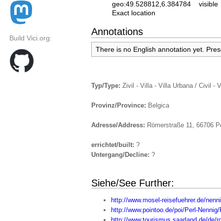
geo:49.528812,6.384784
visible
Exact location
Annotations
Build Vici.org:
There is no English annotation yet. Pre
Typ/Type:
Zivil - Villa - Villa Urbana / Civil - V
Provinz/Province:
Belgica
Adresse/Address:
Römerstraße 11, 66706 Pe
errichtet/built:
?
Untergang/Decline:
?
Siehe/See Further:
http://www.mosel-reisefuehrer.de/nenn
http://www.pointoo.de/poi/Perl-Nennig
http://www.tourismus.saarland.de/de/r