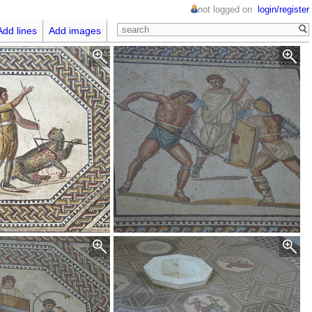
not logged on
login/register
Add lines
Add images