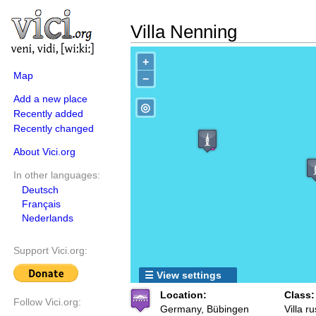
Villa Nenning
+
Map
−
Add a new place
◎
Recently added
Recently changed
About Vici.org
In other languages:
Deutsch
Français
Nederlands
Support Vici.org:
☰ View settings
Location:
Class:
Follow Vici.org:
Germany, Bübingen
Villa ru