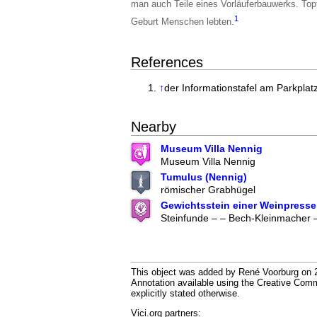
man auch Teile eines Vorläuferbauwerks. Top
1
Geburt Menschen lebten.
References
↑
der Informationstafel am Parkpl
Nearby
Museum Villa Nennig
Museum Villa Nennig
Tumulus (Nennig)
römischer Grabhügel
Gewichtsstein einer Weinpresse
Steinfunde – – Bech-Kleinmacher
This object was added by René Voorburg on 2
Annotation available using the Creative Co
explicitly stated otherwise.
Vici.org partners: