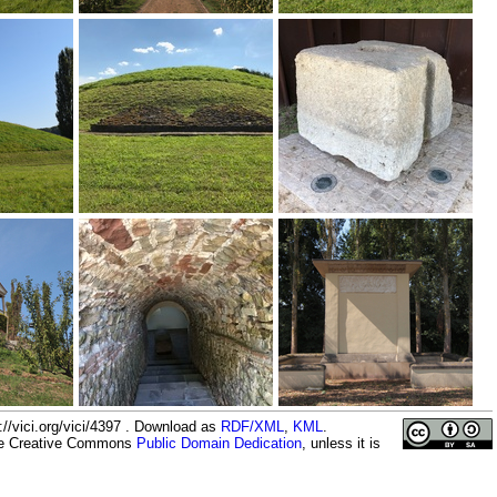
//vici.org/vici/4397 . Download as
RDF/XML
,
KML
.
the Creative Commons
Public Domain Dedication
, unless it is