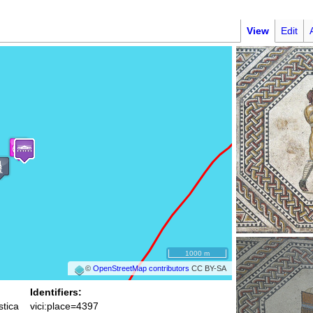
View
Edit
1000 m
©
OpenStreetMap contributors
CC BY-SA
Identifiers:
stica
vici:place=4397