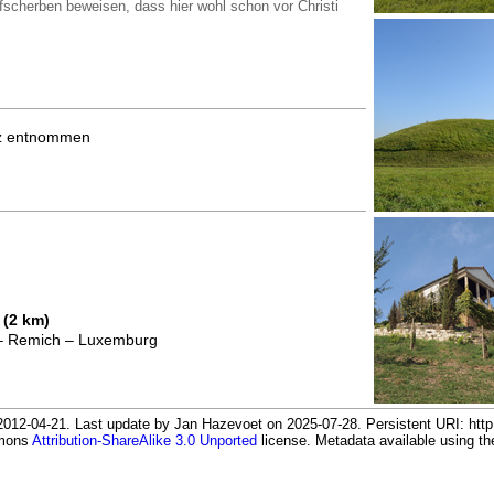
fscherben beweisen, dass hier wohl schon vor Christi
atz entnommen
(2 km)
 – Remich – Luxemburg
012-04-21. Last update by Jan Hazevoet on 2025-07-28. Persistent URI: http:
mmons
Attribution-ShareAlike 3.0 Unported
license. Metadata available using 