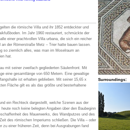
elten die römische Villa und ihr 1852 entdeckter und
ikfußboden. Im Jahr 1960 restauriert, schmückte der
le einer prachtvollen Villa urbana, die sich ein reicher
al an der Römerstraße Metz – Trier hatte bauen lassen.
ung so ziemlich alles, was man im Moselraum an
en hat.
au mit seiner zweifach gegliederten Säulenfront. Mit
age eine gesamtlänge von 650 Metern. Eine gewaltige
Surroundings:
ngshalle ist erhalten geblieben. Mit seiner 15,65 x
en Fläche gilt es als das größte und besterhaltene
d ein Rechteck dargestellt, welche Szenen aus der
s heute noch keine belegten Angaben über den Baubeginn
Beschaffenheit des Mauerwerks, des Wandputzes und des
Zeit des römischen Imperiums schließen. Die Villa – oder
r zu einer früheren Zeit, denn bei Ausgrabungen fand