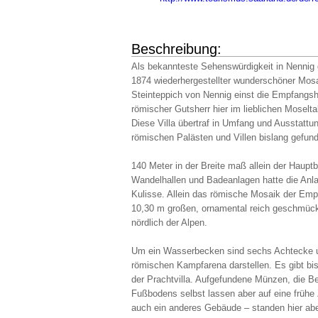
Beschreibung:
Als bekannteste Sehenswürdigkeit in Nennig g
1874 wiederhergestellter wunderschöner Mosa
Steinteppich von Nennig einst die Empfangshal
römischer Gutsherr hier im lieblichen Moselt
Diese Villa übertraf in Umfang und Ausstatt
römischen Palästen und Villen bislang gefund
140 Meter in der Breite maß allein der Hauptb
Wandelhallen und Badeanlagen hatte die Anl
Kulisse. Allein das römische Mosaik der Empfa
10,30 m großen, ornamental reich geschmückt
nördlich der Alpen.
Um ein Wasserbecken sind sechs Achtecke un
römischen Kampfarena darstellen. Es gibt bi
der Prachtvilla. Aufgefundene Münzen, die 
Fußbodens selbst lassen aber auf eine frühe 
auch ein anderes Gebäude – standen hier abe