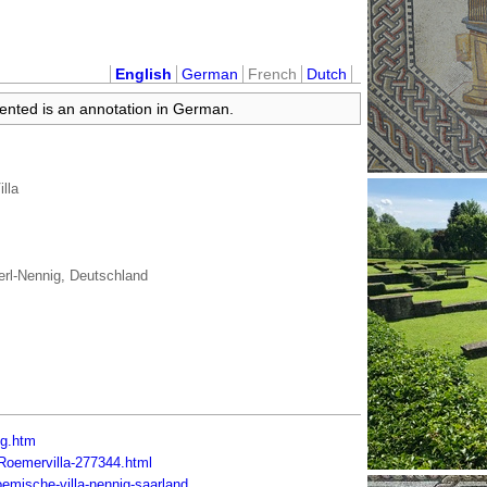
English
German
French
Dutch
sented is an annotation in German.
illa
rl-Nennig, Deutschland
ig.htm
/Roemervilla-277344.html
oemische-villa-nennig-saarland