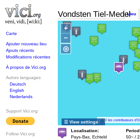
Vondsten Tiel-Medel
Lieu
+
Carte
−
Ajouter nouveau lieu
◎
Ajouts récents
Modifications récentes
À propos de Vici.org
Autres languages:
Deutsch
English
Nederlands
Support Vici.org:
©
les contributeurs d
☰ View settings
Localisation:
Period
Follow Vici.org:
Pays-Bas, Echteld
50~ / 