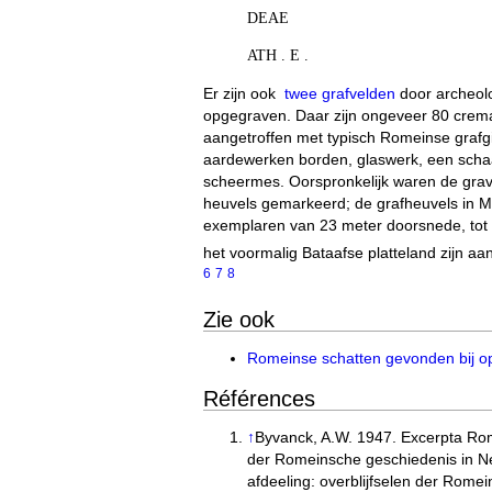
DEAE
ATH . E .
Er zijn ook
twee grafvelden
door archeol
opgegraven. Daar zijn ongeveer 80 crem
aangetroffen met typisch Romeinse grafgi
aardewerken borden, glaswerk, een scha
scheermes. Oorspronkelijk waren de gra
heuvels gemarkeerd; de grafheuvels in 
exemplaren van 23 meter doorsnede, tot 
het voormalig Bataafse platteland zijn aa
6
7
8
Zie ook
Romeinse schatten gevonden bij op
Références
↑
Byvanck, A.W. 1947. Excerpta R
der Romeinsche geschiedenis in N
afdeeling: overblijfselen der Rome