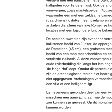
versierd met een badscène met eroten, 
halfgoden voor liefde en lust. Ook de an
voorwerpen, zoals mantelspelden (
fibula
waaronder één met een zeldzame cameo
(paardmens) -, dolken, een olielamp en ee
artikelen die alleen van rijke Romeinse h
locaties met een bijzondere functie bekend
De beeldhouwwerken zijn eveneens verre
kalkstenen beeld van Jupiter, de opperg
de Romeinen (45 cm), een grafsteen met i
beeld van een man met schenkkan en ee
versierde zuilbasis. Al deze voorwerpen zi
oude rivierbedding die langs het iets hog
‘de Hoge Hof’ loopt. Omdat dit perceel n
zijn de archeologische resten niet bedrei
niet opgegraven. Archeologen vermoeden 
een villa of een heiligdom ligt.
Een eveneens gevonden deel van een wi
misschien een aanwijzing aan wie de mog
zou kunnen zijn geweest. Op dit monume
kunnen worden