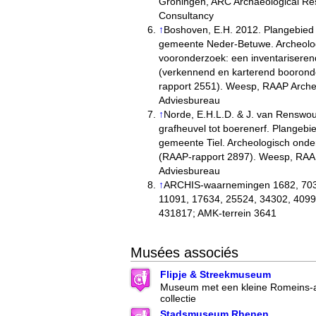
Groningen, ARC Archaeological Re
Consultancy
↑
Boshoven, E.H. 2012. Plangebied 
gemeente Neder-Betuwe. Archeolo
vooronderzoek: een inventarisere
(verkennend en karterend booron
rapport 2551). Weesp, RAAP Arche
Adviesbureau
↑
Norde, E.H.L.D. & J. van Renswo
grafheuvel tot boerenerf. Plangebi
gemeente Tiel. Archeologisch onde
(RAAP-rapport 2897). Weesp, RAA
Adviesbureau
↑
ARCHIS-waarnemingen 1682, 703
11091, 17634, 25524, 34302, 4099
431817; AMK-terrein 3641
Musées associés
Flipje & Streekmuseum
Museum met een kleine Romeins-a
collectie
Stadsmuseum Rhenen