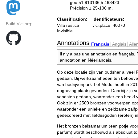
geo:51.913136,5.463423
Précision ± 25-100 m.
Classification:
Identificateurs:
Build Vici.org:
Villa rustica
vici:place=40070
Invisible
Annotations
Français
Anglais
All
Il n'y a pas une annotation en français.
annotation en Néerlandais.
Op deze locatie zijn van oudsher al vee
gedaan. Bij werkzaamheden ten behoeve 
van bedrijvenpark Tiel-Medel heeft in 20
opgraving plaatsgevonden. Daarbij zijn 
vondsten gedaan, waaronder een beeld v
Ook zijn er 2500 bronzen voorwerpen op
waaronder een unieke en zeldzame zalfpo
gedecoreerd met liefdesgoden (eroten) in 
Het bronzen balsamarium (een potje voor 
parfum) wordt beschouwd als absoluut top