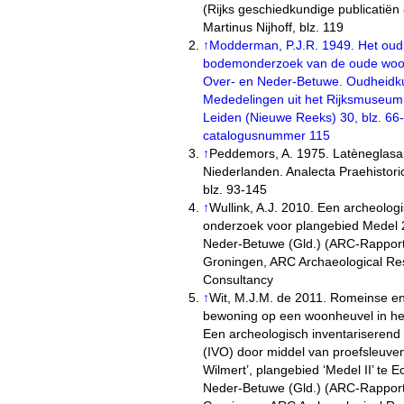
(Rijks geschiedkundige publicatiën
Martinus Nijhoff, blz. 119
↑
Modderman, P.J.R. 1949. Het oud
bodemonderzoek van de oude woo
Over- en Neder-Betuwe. Oudheidk
Mededelingen uit het Rijksmuseu
Leiden (Nieuwe Reeks) 30, blz. 66
catalogusnummer 115
↑
Peddemors, A. 1975. Latèneglasa
Niederlanden. Analecta Praehistoric
blz. 93-145
↑
Wullink, A.J. 2010. Een archeolog
onderzoek voor plangebied Medel 
Neder-Betuwe (Gld.) (ARC-Rappor
Groningen, ARC Archaeological Re
Consultancy
↑
Wit, M.J.M. de 2011. Romeinse e
bewoning op een woonheuvel in het
Een archeologisch inventariserend
(IVO) door middel van proefsleuven
Wilmert’, plangebied ‘Medel II’ te 
Neder-Betuwe (Gld.) (ARC-Rapport