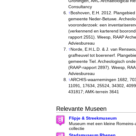
Groningen, ARC Archaeological Re
Consultancy
↑
Boshoven, E.H. 2012. Plangebied 
gemeente Neder-Betuwe. Archeolo
vooronderzoek: een inventarisere
(verkennend en karterend booron
rapport 2551). Weesp, RAAP Arche
Adviesbureau
↑
Norde, E.H.L.D. & J. van Renswo
grafheuvel tot boerenerf. Plangebi
gemeente Tiel. Archeologisch onde
(RAAP-rapport 2897). Weesp, RAA
Adviesbureau
↑
ARCHIS-waarnemingen 1682, 703
11091, 17634, 25524, 34302, 4099
431817; AMK-terrein 3641
Relevante Museen
Flipje & Streekmuseum
Museum met een kleine Romeins-a
collectie
Stadsmuseum Rhenen