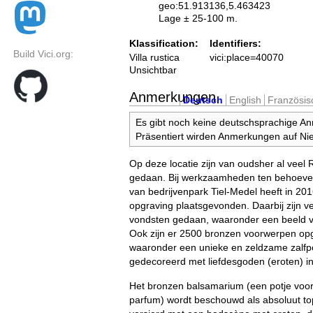
geo:51.913136,5.463423
Lage ± 25-100 m.
Klassification:
Identifiers:
Build Vici.org:
Villa rustica
vici:place=40070
Unsichtbar
Anmerkungen
Deutsch
English
Französis
Es gibt noch keine deutschsprachige A
Präsentiert wirden Anmerkungen auf Nie
Op deze locatie zijn van oudsher al vee
gedaan. Bij werkzaamheden ten behoeve 
van bedrijvenpark Tiel-Medel heeft in 20
opgraving plaatsgevonden. Daarbij zijn 
vondsten gedaan, waaronder een beeld v
Ook zijn er 2500 bronzen voorwerpen op
waaronder een unieke en zeldzame zalfpo
gedecoreerd met liefdesgoden (eroten) in 
Het bronzen balsamarium (een potje voor 
parfum) wordt beschouwd als absoluut top