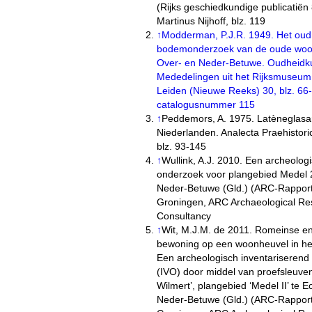
(Rijks geschiedkundige publicatiën
Martinus Nijhoff, blz. 119
↑
Modderman, P.J.R. 1949. Het oud
bodemonderzoek van de oude woo
Over- en Neder-Betuwe. Oudheidk
Mededelingen uit het Rijksmuseu
Leiden (Nieuwe Reeks) 30, blz. 66
catalogusnummer 115
↑
Peddemors, A. 1975. Latèneglasa
Niederlanden. Analecta Praehistoric
blz. 93-145
↑
Wullink, A.J. 2010. Een archeolog
onderzoek voor plangebied Medel 
Neder-Betuwe (Gld.) (ARC-Rappor
Groningen, ARC Archaeological Re
Consultancy
↑
Wit, M.J.M. de 2011. Romeinse e
bewoning op een woonheuvel in het
Een archeologisch inventariserend
(IVO) door middel van proefsleuven
Wilmert’, plangebied ‘Medel II’ te 
Neder-Betuwe (Gld.) (ARC-Rapport