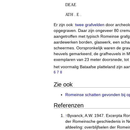
DEAE
ATH . E .
Er zijn ook
twee grafvelden
door archeol
opgegraven. Daar zijn ongeveer 80 crem
aangetroffen met typisch Romeinse grafgi
aardewerken borden, glaswerk, een scha
scheermes. Oorspronkelijk waren de gra
heuvels gemarkeerd; de grafheuvels in 
exemplaren van 23 meter doorsnede, tot 
het voormalig Bataafse platteland zijn aa
6
7
8
Zie ook
Romeinse schatten gevonden bij op
Referenzen
↑
Byvanck, A.W. 1947. Excerpta R
der Romeinsche geschiedenis in N
afdeeling: overblijfselen der Rome