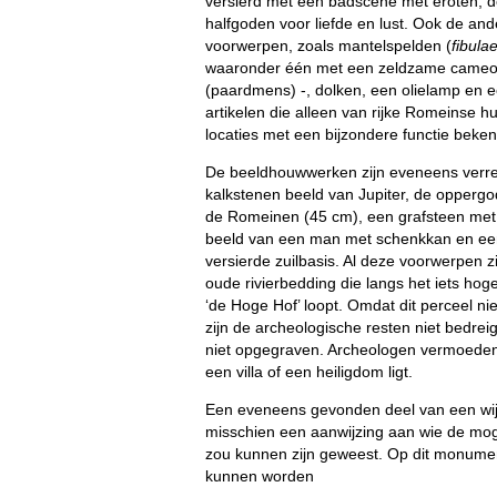
versierd met een badscène met eroten, 
halfgoden voor liefde en lust. Ook de an
voorwerpen, zoals mantelspelden (
fibula
waaronder één met een zeldzame cameo
(paardmens) -, dolken, een olielamp en ee
artikelen die alleen van rijke Romeinse h
locaties met een bijzondere functie bekend
De beeldhouwwerken zijn eveneens verre
kalkstenen beeld van Jupiter, de opperg
de Romeinen (45 cm), een grafsteen met i
beeld van een man met schenkkan en ee
versierde zuilbasis. Al deze voorwerpen zi
oude rivierbedding die langs het iets hog
‘de Hoge Hof’ loopt. Omdat dit perceel n
zijn de archeologische resten niet bedrei
niet opgegraven. Archeologen vermoeden 
een villa of een heiligdom ligt.
Een eveneens gevonden deel van een wi
misschien een aanwijzing aan wie de mog
zou kunnen zijn geweest. Op dit monume
kunnen worden