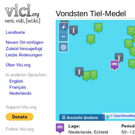
Vondsten Tiel-Medel
+
Landkarte
−
Neuen Ort einfügen
◎
Zuletzt hinzugefügt
Letzte Änderungen
Über Vici.org
In anderen Sprachen:
English
Français
Nederlands
Support Vici.org:
©
OpenStreetMa
☰ Ansicht ändern
Lage:
Period
Follow Vici.org:
Niederlande, Echteld
50~ / 