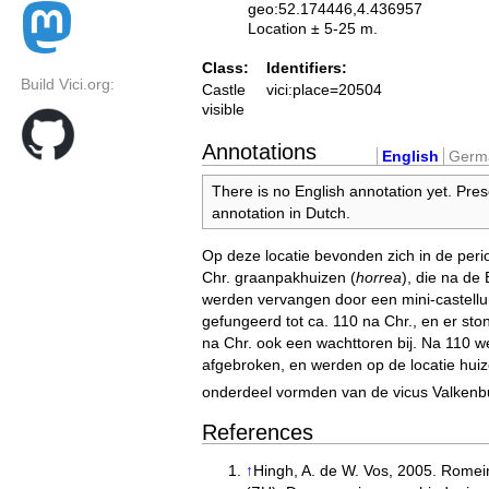
geo:52.174446,4.436957
Location ± 5-25 m.
Class:
Identifiers:
Build Vici.org:
Castle
vici:place=20504
visible
Annotations
English
Germ
There is no English annotation yet. Pres
annotation in Dutch.
Op deze locatie bevonden zich in de peri
Chr. graanpakhuizen (
horrea
), die na de
werden vervangen door een mini-castellum
gefungeerd tot ca. 110 na Chr., en er st
na Chr. ook een wachttoren bij. Na 110 we
afgebroken, en werden op de locatie hui
onderdeel vormden van de vicus Valken
References
↑
Hingh, A. de W. Vos, 2005. Romei