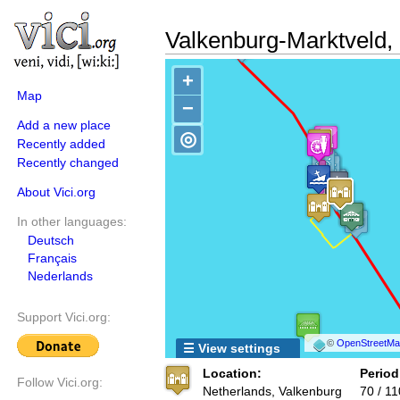
Valkenburg-Marktveld, 
+
Map
−
Add a new place
◎
Recently added
Recently changed
About Vici.org
In other languages:
Deutsch
Français
Nederlands
Support Vici.org:
©
OpenStreetMap
☰ View settings
Location:
Period
Follow Vici.org:
Netherlands, Valkenburg
70 / 11