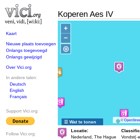
Koperen Aes IV
+
Kaart
−
Nieuwe plaats toevoegen
◎
Onlangs toegevoegd
Onlangs gewijzigd
Over Vici.org
In andere talen:
Deutsch
English
Français
Support Vici.org:
©
OpenStree
☰ Wat te tonen
Locatie:
Classific
Follow Vici.org:
Nederland, The Hague
Vondst(-