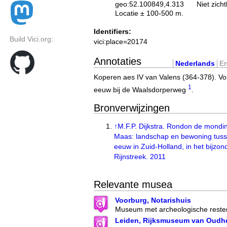
geo:52.100849,4.313
Niet zich
Locatie ± 100-500 m.
Identifiers:
Build Vici.org:
vici:place=20174
Annotaties
Nederlands
En
Koperen aes IV van Valens (364-378). Vo
1
eeuw bij de Waalsdorperweg
.
Bronverwijzingen
↑
M.F.P. Dijkstra. Rondon de mondi
Maas: landschap en bewoning tuss
eeuw in Zuid-Holland, in het bijzo
Rijnstreek. 2011
Relevante musea
Voorburg, Notarishuis
Museum met archeologische resten
Leiden, Rijksmuseum van Oudh