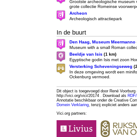
Grootste archeologische museum 
grote collectie Romeinse voorwer
Archeon
Archeologisch attractiepark
In de buurt
Den Haag, Museum Meermanno
Museum with a small Roman collec
Beeldje van Isis
(1 km)
Egyptische godin Isis met zoon Ho
Versterking Scheveningseweg
(
In deze omgeving wordt een minifor
Ockenburg vermoed.
Dit object is toegevoegd door René Voorburg
http://vici.org/vici/20174 . Download als
RDF
Annotatie beschikbaar onder de Creative 
Domein Verklaring
, tenzij expliciet anders a
Vici.org partners: