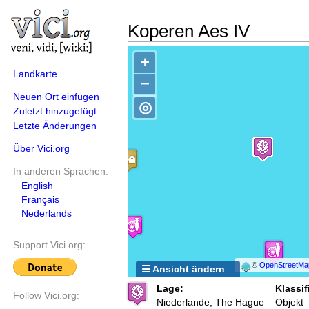
Koperen Aes IV
+
Landkarte
−
Neuen Ort einfügen
◎
Zuletzt hinzugefügt
Letzte Änderungen
Über Vici.org
In anderen Sprachen:
English
Français
Nederlands
Support Vici.org:
©
OpenStreetMa
☰ Ansicht ändern
Lage:
Klassif
Follow Vici.org:
Niederlande, The Hague
Objekt