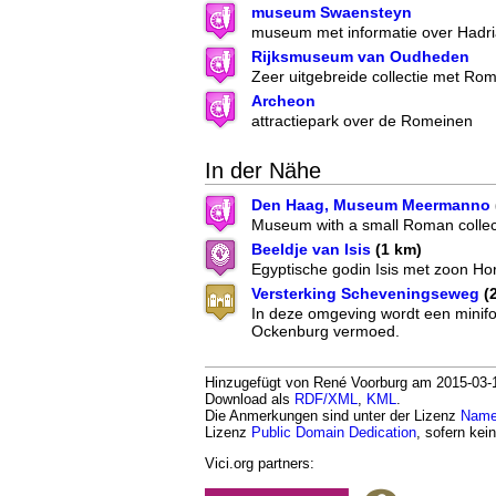
museum Swaensteyn
museum met informatie over Hadri
Rijksmuseum van Oudheden
Zeer uitgebreide collectie met Ro
Archeon
attractiepark over de Romeinen
In der Nähe
Den Haag, Museum Meermanno
Museum with a small Roman collec
Beeldje van Isis
(1 km)
Egyptische godin Isis met zoon Ho
Versterking Scheveningseweg
(
In deze omgeving wordt een minifor
Ockenburg vermoed.
Hinzugefügt von René Voorburg am 2015-03-11
Download als
RDF/XML
,
KML
.
Die Anmerkungen sind unter der Lizenz
Namen
Lizenz
Public Domain Dedication
, sofern kei
Vici.org partners: