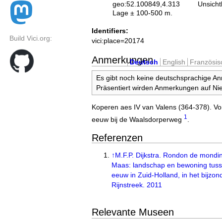
geo:52.100849,4.313
Unsicht
Lage ± 100-500 m.
Identifiers:
Build Vici.org:
vici:place=20174
Anmerkungen
Deutsch
English
Französis
Es gibt noch keine deutschsprachige A
Präsentiert wirden Anmerkungen auf Nie
Koperen aes IV van Valens (364-378). Vo
1
eeuw bij de Waalsdorperweg
.
Referenzen
↑
M.F.P. Dijkstra. Rondon de mondi
Maas: landschap en bewoning tuss
eeuw in Zuid-Holland, in het bijzo
Rijnstreek. 2011
Relevante Museen