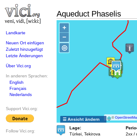
Aqueduct Phaselis
+
Landkarte
−
Neuen Ort einfügen
◎
Zuletzt hinzugefügt
Letzte Änderungen
Über Vici.org
In anderen Sprachen:
English
Français
Nederlands
Support Vici.org:
©
OpenStreetMa
☰ Ansicht ändern
Lage:
Perio
Follow Vici.org:
Türkei, Tekirova
2xx /