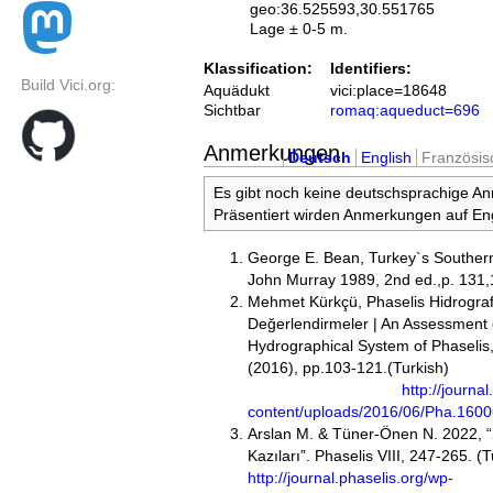
geo:36.525593,30.551765
Lage ± 0-5 m.
Klassification:
Identifiers:
Build Vici.org:
Aquädukt
vici:place=18648
Sichtbar
romaq:aqueduct=696
Anmerkungen
Deutsch
English
Französis
Es gibt noch keine deutschsprachige A
Präsentiert wirden Anmerkungen auf Eng
George E. Bean, Turkey`s Souther
John Murray 1989, 2nd ed.,p. 131
Mehmet Kürkçü, Phaselis Hidrograf
Değerlendirmeler | An Assessment 
Hydrographical System of Phaselis
(2016), pp.103-12
http://journa
content/uploads/2016/06/Pha.160
Arslan M. & Tüner-Önen N. 2022, “
Kazıları”. Phaselis VIII, 247-265. 
http://journal.phaselis.org/wp-