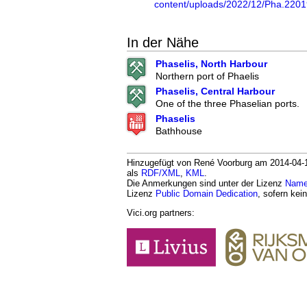
content/uploads/2022/12/Pha.220
In der Nähe
Phaselis, North Harbour
Northern port of Phaelis
Phaselis, Central Harbour
One of the three Phaselian ports.
Phaselis
Bathhouse
Hinzugefügt von René Voorburg am 2014-04-19.
als
RDF/XML
,
KML
.
Die Anmerkungen sind unter der Lizenz
Namen
Lizenz
Public Domain Dedication
, sofern kei
Vici.org partners: