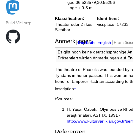
geo:36.523579,30.55286
Lage ± 0-5 m.
Klassification:
Identifiers:
Build Vici.org:
Theater oder Zirkus
vici:place=17233
Sichtbar
Anmerkungen
Deutsch
English
Französis
Es gibt noch keine deutschsprachige A
Präsentiert wirden Anmerkungen auf Eng
The theatre of Phaselis was founded b
Tyndaris in honor passes. This woman had 
honor of Emperor Hadrian according to t
1
inscription
.
\Sources:
H. Yaşar Özbek, Olympos ve Rhodia
araştırmaları, AST IX, 1991 -
http://www.kulturvarliklari.gov.tr/
Referenzen