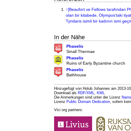
↑
[Beaufort ve Fellows tarafından P
olan bir kitabede, Olympos'taki tiy
Tyndaris isimli bir kadının ismi geç
In der Nähe
Phaselis
Small Thermae
Phaselis
Ruins of Early Byzantine church
Phaselis
Bathhouse
Hinzugefügt von Holub Johannes am 2013-10-19
Download als
RDF/XML
,
KML
.
Die Anmerkungen sind unter der Lizenz
Namen
Lizenz
Public Domain Dedication
, sofern kei
Vici.org partners: