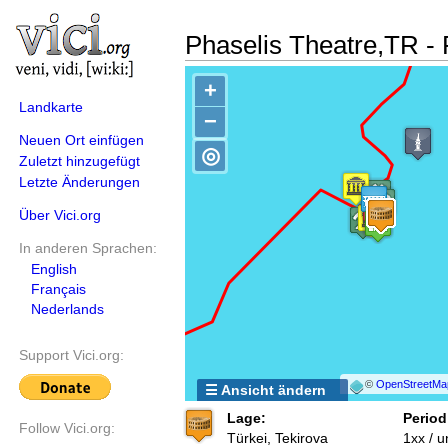
Phaselis Theatre,TR 
+
Landkarte
−
Neuen Ort einfügen
◎
Zuletzt hinzugefügt
Letzte Änderungen
Über Vici.org
In anderen Sprachen:
English
Français
Nederlands
Support Vici.org:
©
OpenStreetMa
☰ Ansicht ändern
Lage:
Period
Follow Vici.org:
Türkei, Tekirova
1xx / 