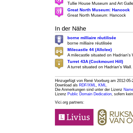
Tullie House Museum and Art Gall
Great North Museum: Hancock
Great North Museum: Hancock
In der Nähe
borne milliaire réutilisée
borne milliaire réutilisée
Milecastle 44 (Allolee)
A milecastle situated on Hadrian's 
Turret 43A (Cockmount Hill)
A turret situated on Hadrian's Wall.
Hinzugefügt von René Voorburg am 2012-05-29
Download als
RDF/XML
,
KML
.
Die Anmerkungen sind unter der Lizenz
Namen
Lizenz
Public Domain Dedication
, sofern kei
Vici.org partners: