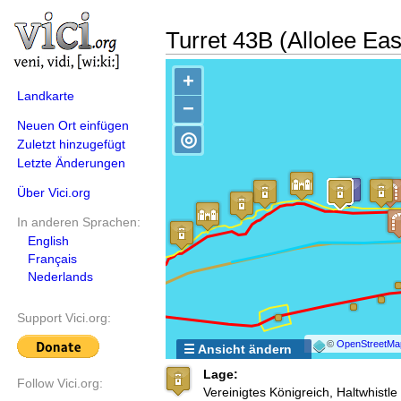
Turret 43B (Allolee Eas
+
Landkarte
−
Neuen Ort einfügen
◎
Zuletzt hinzugefügt
Letzte Änderungen
Über Vici.org
In anderen Sprachen:
English
Français
Nederlands
Support Vici.org:
©
OpenStreetMa
☰ Ansicht ändern
Lage:
Follow Vici.org:
Vereinigtes Königreich, Haltwhistle