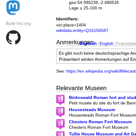
geo:54.995239,-2.480535
Lage ± 25-100 m.
Identifiers:
Build Vici.org:
vici:place=1404
wikidata:entity=Q16156587
Anmerkungen
Deutsch
English
Französis
Es gibt noch keine deutschsprachige A
Präsentiert wirden Anmerkungen auf Eng
See:
https://en.wikipedia.org/wiki/Milecas
Relevante Museen
Birdoswald Roman fort and stud
Petit musée du site du fort de Ban
Housesteads Museum
Housesteads Roman Fort Museu
Chesters Roman Fort Museum
Chesters Roman Fort Museum
Tullie House Museum and Art Ga