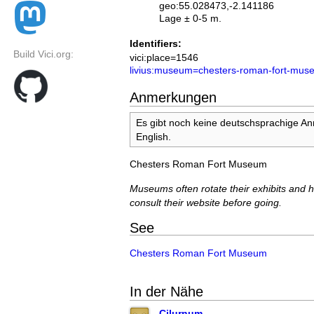
geo:55.028473,-2.141186
Lage ± 0-5 m.
Identifiers:
Build Vici.org:
vici:place=1546
livius:museum=chesters-roman-fort-mus
Anmerkungen
Es gibt noch keine deutschsprachige A
English.
Chesters Roman Fort Museum
Museums often rotate their exhibits and
consult their website before going.
See
Chesters Roman Fort Museum
In der Nähe
Cilurnum