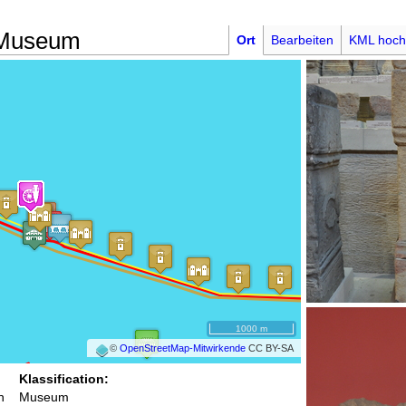
 Museum
Ort
Bearbeiten
KML hoch
1000 m
©
OpenStreetMap-Mitwirkende
CC BY-SA
Klassification:
h
Museum