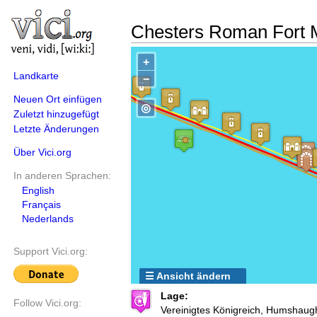
Chesters Roman Fort
+
Landkarte
−
Neuen Ort einfügen
◎
Zuletzt hinzugefügt
Letzte Änderungen
Über Vici.org
In anderen Sprachen:
English
Français
Nederlands
Support Vici.org:
☰ Ansicht ändern
Lage:
Follow Vici.org:
Vereinigtes Königreich, Humshaug