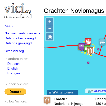
Grachten Noviomagus
+
Kaart
−
Nieuwe plaats toevoegen
◎
Onlangs toegevoegd
Onlangs gewijzigd
Over Vici.org
In andere talen:
Deutsch
English
Français
Support Vici.org:
©
OpenStree
☰ Wat te tonen
Locatie:
Period
Follow Vici.org:
Nederland, Nijmegen
180 / 