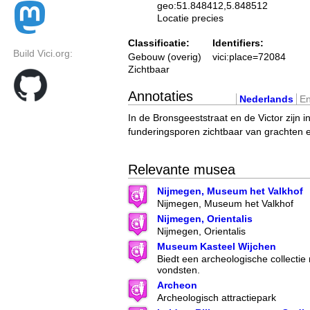
geo:51.848412,5.848512
Locatie precies
Classificatie:
Identifiers:
Build Vici.org:
Gebouw (overig)
vici:place=72084
Zichtbaar
Annotaties
Nederlands
En
In de Bronsgeeststraat en de Victor zijn 
funderingsporen zichtbaar van grachten 
Relevante musea
Nijmegen, Museum het Valkhof
Nijmegen, Museum het Valkhof
Nijmegen, Orientalis
Nijmegen, Orientalis
Museum Kasteel Wijchen
Biedt een archeologische collecti
vondsten.
Archeon
Archeologisch attractiepark