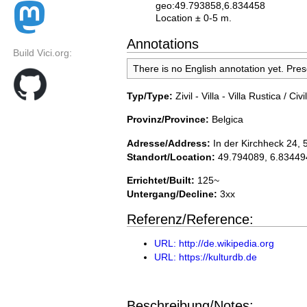
geo:49.793858,6.834458
Location ± 0-5 m.
Annotations
Build Vici.org:
There is no English annotation yet. Pre
Typ/Type:
Zivil - Villa - Villa Rustica / Civil
Provinz/Province:
Belgica
Adresse/Address:
In der Kirchheck 24,
Standort/Location:
49.794089, 6.83449
Errichtet/Built:
125~
Untergang/Decline:
3xx
Referenz/Reference:
URL: http://de.wikipedia.org
URL: https://kulturdb.de
Beschreibung/Notes: