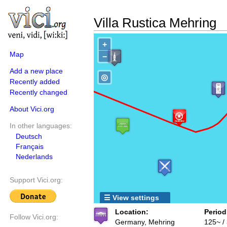
Villa Rustica Mehring
+
Map
−
Add a new place
◎
Recently added
Recently changed
About Vici.org
In other languages:
Deutsch
Français
Nederlands
Support Vici.org:
☰ View settings
Location:
Period
Follow Vici.org:
Germany, Mehring
125~ /