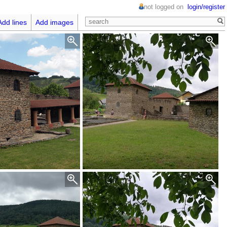
not logged on
login/register
Add lines
Add images