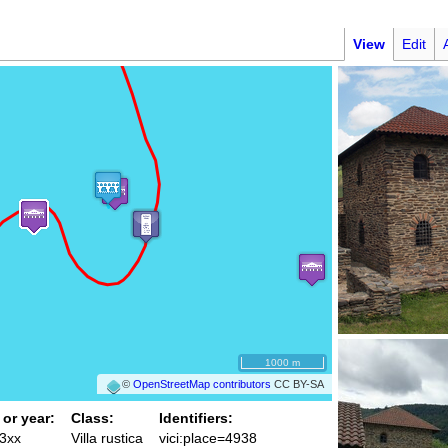
View
Edit
1000 m
©
OpenStreetMap contributors
CC BY-SA
 or year:
Class:
Identifiers:
 3xx
Villa rustica
vici:place=4938