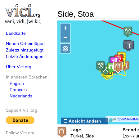
Side, Stoa
+
Landkarte
−
Neuen Ort einfügen
◎
Zuletzt hinzugefügt
Letzte Änderungen
Über Vici.org
In anderen Sprachen:
English
Français
Nederlands
Support Vici.org:
©
OpenStreetMa
☰ Ansicht ändern
Lage:
Period 
Follow Vici.org:
Türkei, Side
1xx~ / 