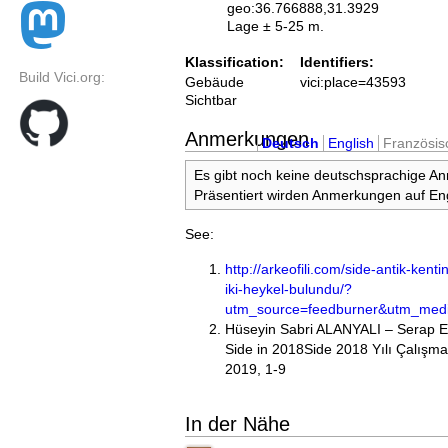
geo:36.766888,31.3929
Lage ± 5-25 m.
Klassification:
Identifiers:
Build Vici.org:
Gebäude
vici:place=43593
Sichtbar
Anmerkungen
Deutsch
English
Französis
Es gibt noch keine deutschsprachige A
Präsentiert wirden Anmerkungen auf Eng
See:
http://arkeofili.com/side-antik-kenti
iki-heykel-bulundu/?
utm_source=feedburner&utm_med
Hüseyin Sabri ALANYALI – Serap 
Side in 2018Side 2018 Yılı Çalışm
2019, 1-9
In der Nähe