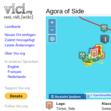
Agora of Side
+
Landkarte
−
Neuen Ort einfügen
◎
Zuletzt hinzugefügt
Letzte Änderungen
Über Vici.org
In anderen Sprachen:
English
Français
Nederlands
Support Vici.org:
©
OpenStreetMa
☰ Ansicht ändern
Lage:
Klass
Follow Vici.org:
Türkei, Side
Gebä