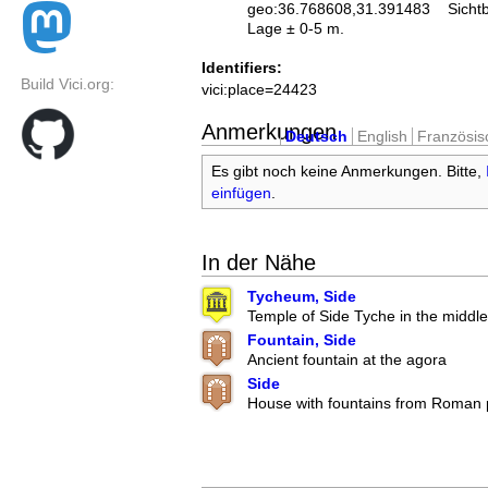
geo:36.768608,31.391483
Sicht
Lage ± 0-5 m.
Identifiers:
Build Vici.org:
vici:place=24423
Anmerkungen
Deutsch
English
Französis
Es gibt noch keine Anmerkungen. Bitte,
einfügen
.
In der Nähe
Tycheum, Side
Temple of Side Tyche in the middle
Fountain, Side
Ancient fountain at the agora
Side
House with fountains from Roman 