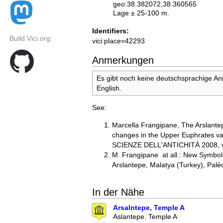
geo:38.382072,38.360565
Lage ± 25-100 m.
Identifiers:
Build Vici.org:
vici:place=42293
Anmerkungen
Es gibt noch keine deutschsprachige A
English.
See:
Marcella Frangipane, The Arslante
changes in the Upper Euphrates vall
SCIENZE DELL'ANTICHITÀ 2008, vo
M. Frangipane at all.: New Symbol
Arslantepe, Malatya (Turkey), Palé
In der Nähe
Arsalntepe, Temple A
Aslantepe. Temple A