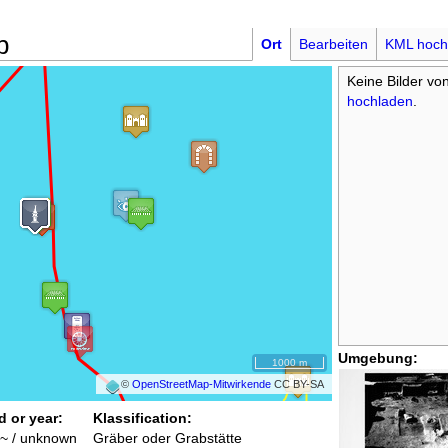
b
Ort
Bearbeiten
KML hoch
Keine Bilder vo
hochladen
.
Umgebung:
1000 m
©
OpenStreetMap-Mitwirkende
CC BY-SA
d or year:
Klassification:
~ / unknown
Gräber oder Grabstätte