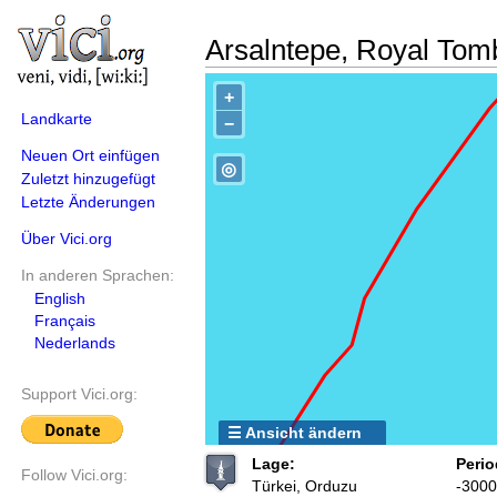
Arsalntepe, Royal Tom
+
Landkarte
−
Neuen Ort einfügen
◎
Zuletzt hinzugefügt
Letzte Änderungen
Über Vici.org
In anderen Sprachen:
English
Français
Nederlands
Support Vici.org:
☰ Ansicht ändern
Lage:
Perio
Follow Vici.org:
Türkei, Orduzu
-3000