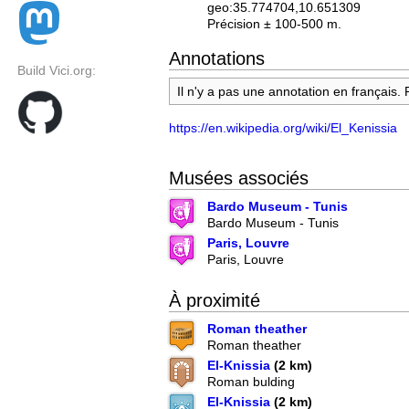
geo:35.774704,10.651309
Précision ± 100-500 m.
Annotations
Build Vici.org:
Il n'y a pas une annotation en français.
https://en.wikipedia.org/wiki/El_Kenissia
Musées associés
Bardo Museum - Tunis
Bardo Museum - Tunis
Paris, Louvre
Paris, Louvre
À proximité
Roman theather
Roman theather
El-Knissia
(2 km)
Roman bulding
El-Knissia
(2 km)