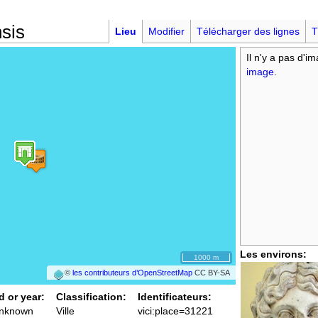
nsis
Lieu
Modifier
Télécharger des lignes
T
Il n'y a pas d'i
image
.
Les environs:
1000 m
©
les contributeurs d’OpenStreetMap
CC BY-SA
d or year:
Classification:
Identificateurs:
unknown
Ville
vici:place=31221