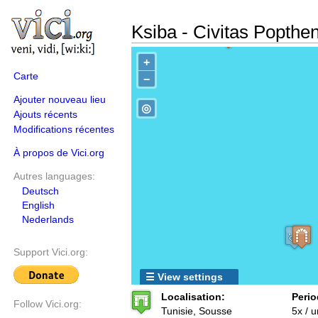
Ksiba - Civitas Popthe
+
Carte
−
Ajouter nouveau lieu
◎
Ajouts récents
Modifications récentes
À propos de Vici.org
Autres languages:
Deutsch
English
Nederlands
Support Vici.org:
☰ View settings
Localisation:
Perio
Follow Vici.org:
Tunisie, Sousse
5x / 