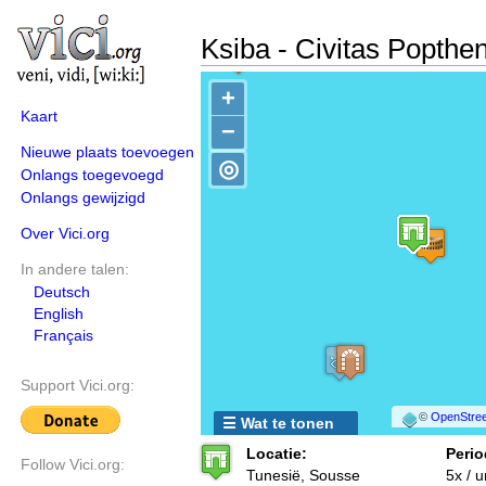
Ksiba - Civitas Popthe
+
Kaart
−
Nieuwe plaats toevoegen
◎
Onlangs toegevoegd
Onlangs gewijzigd
Over Vici.org
In andere talen:
Deutsch
English
Français
Support Vici.org:
©
OpenStree
☰ Wat te tonen
Locatie:
Perio
Follow Vici.org:
Tunesië, Sousse
5x / 