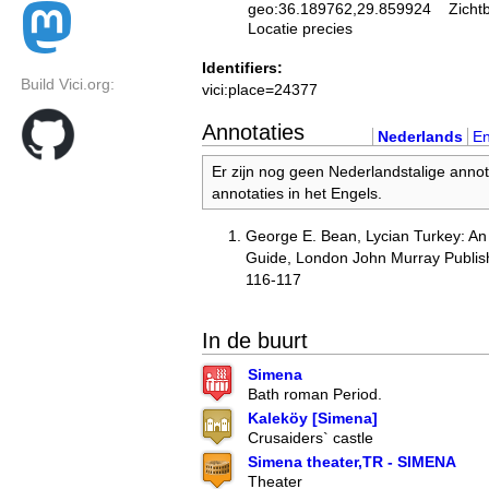
geo:36.189762,29.859924
Zicht
Locatie precies
Identifiers:
Build Vici.org:
vici:place=24377
Annotaties
Nederlands
En
Er zijn nog geen Nederlandstalige annot
annotaties in het Engels.
George E. Bean, Lycian Turkey: An
Guide, London John Murray Publish
116-117
In de buurt
Simena
Bath roman Period.
Kaleköy [Simena]
Crusaiders` castle
Simena theater,TR - SIMENA
Theater