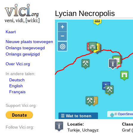
Lycian Necropolis
+
Kaart
−
Nieuwe plaats toevoegen
◎
Onlangs toegevoegd
Onlangs gewijzigd
Over Vici.org
In andere talen:
Deutsch
English
Français
Support Vici.org:
©
OpenStree
☰ Wat te tonen
Locatie:
Class
Follow Vici.org:
Turkije, Uchagyz
Graf (