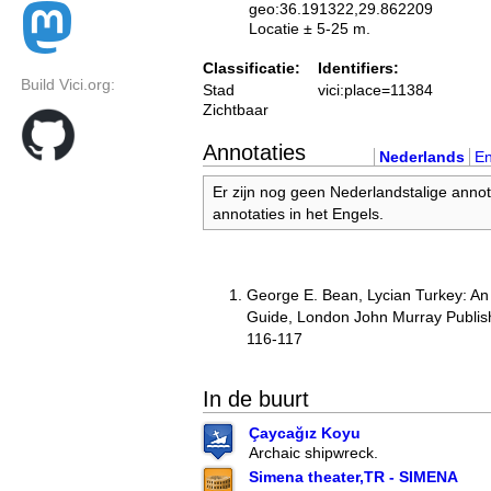
geo:36.191322,29.862209
Locatie ± 5-25 m.
Classificatie:
Identifiers:
Build Vici.org:
Stad
vici:place=11384
Zichtbaar
Annotaties
Nederlands
En
Er zijn nog geen Nederlandstalige annot
annotaties in het Engels.
George E. Bean, Lycian Turkey: An
Guide, London John Murray Publish
116-117
In de buurt
Çaycağız Koyu
Archaic shipwreck.
Simena theater,TR - SIMENA