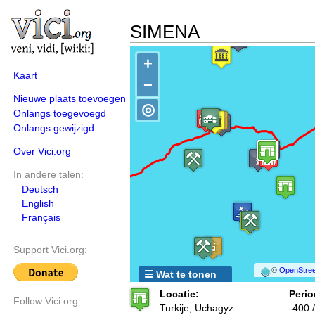
SIMENA
+
Kaart
−
Nieuwe plaats toevoegen
◎
Onlangs toegevoegd
Onlangs gewijzigd
Over Vici.org
In andere talen:
Deutsch
English
Français
Support Vici.org:
©
OpenStree
☰ Wat te tonen
Locatie:
Perio
Follow Vici.org:
Turkije, Uchagyz
-400 