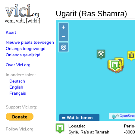
Ugarit (Ras Shamra)
+
Kaart
−
Nieuwe plaats toevoegen
◎
Onlangs toegevoegd
Onlangs gewijzigd
Over Vici.org
In andere talen:
Deutsch
English
Français
Support Vici.org:
©
OpenStree
☰ Wat te tonen
Locatie:
Perio
Follow Vici.org:
Syrië, Ra’s at Tamrah
-8000