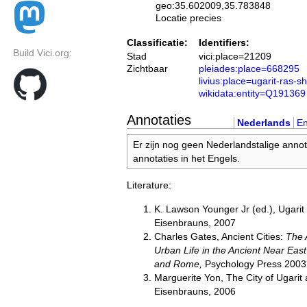
geo:35.602009,35.783848
Locatie precies
Classificatie:
Identifiers:
Build Vici.org:
Stad
vici:place=21209
Zichtbaar
pleiades:place=668295
livius:place=ugarit-ras-
wikidata:entity=Q191369
Annotaties
Nederlands
En
Er zijn nog geen Nederlandstalige annot
annotaties in het Engels.
Literature:
K. Lawson Younger Jr (ed.), Ugarit
Eisenbrauns, 2007
Charles Gates, Ancient Cities:
The 
Urban Life in the Ancient Near Eas
and Rome,
Psychology Press 2003
Marguerite Yon, The City of Ugarit 
Eisenbrauns, 2006