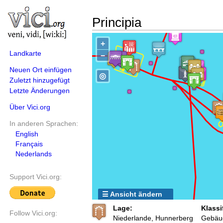
Principia
+
Landkarte
−
Neuen Ort einfügen
◎
Zuletzt hinzugefügt
Letzte Änderungen
Über Vici.org
In anderen Sprachen:
English
Français
Nederlands
Support Vici.org:
☰ Ansicht ändern
Lage:
Klassi
Follow Vici.org:
Niederlande, Hunnerberg
Gebäu