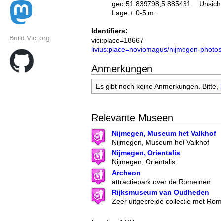
geo:51.839798,5.885431
Unsich
Lage ± 0-5 m.
Identifiers:
Build Vici.org:
vici:place=18667
livius:place=noviomagus/nijmegen-photo
Anmerkungen
Es gibt noch keine Anmerkungen. Bitte,
Relevante Museen
Nijmegen, Museum het Valkhof
Nijmegen, Museum het Valkhof
Nijmegen, Orientalis
Nijmegen, Orientalis
Archeon
attractiepark over de Romeinen
Rijksmuseum van Oudheden
Zeer uitgebreide collectie met Ro