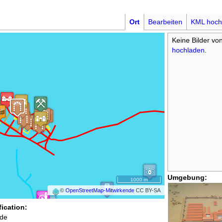
Ort
Bearbeiten
KML hoch
Keine Bilder vo
hochladen
.
Umgebung:
1000 m
©
OpenStreetMap-Mitwirkende
CC BY-SA
fication:
de