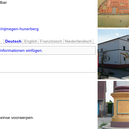
tbar
s/nijmegen-hunerberg
Deutsch
English
Französisch
Niederländisch
Informationen einfügen
.
meinse voorwerpen.