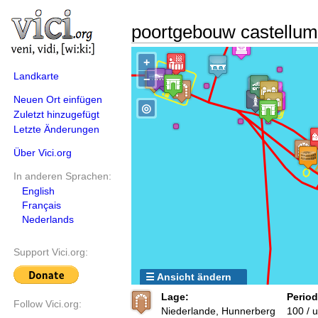
poortgebouw castellum
+
Landkarte
−
Neuen Ort einfügen
◎
Zuletzt hinzugefügt
Letzte Änderungen
Über Vici.org
In anderen Sprachen:
English
Français
Nederlands
Support Vici.org:
☰ Ansicht ändern
Lage:
Period
Follow Vici.org:
Niederlande, Hunnerberg
100 / 