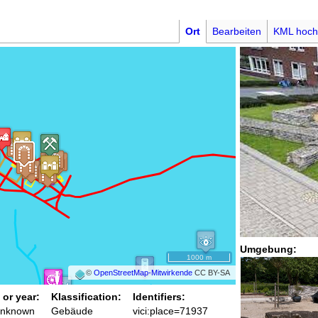
Ort
Bearbeiten
KML hoch
Umgebung:
1000 m
©
OpenStreetMap-Mitwirkende
CC BY-SA
 or year:
Klassification:
Identifiers:
unknown
Gebäude
vici:place=71937