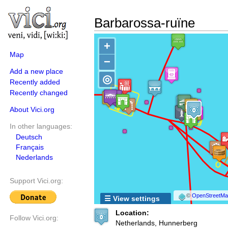
Barbarossa-ruïne
+
Map
−
Add a new place
◎
Recently added
Recently changed
About Vici.org
In other languages:
Deutsch
Français
Nederlands
Support Vici.org:
©
OpenStreetMap
☰ View settings
Location:
Follow Vici.org:
Netherlands, Hunnerberg