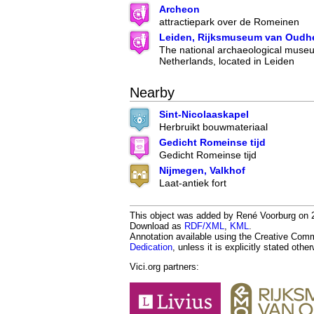
Archeon
attractiepark over de Romeinen
Leiden, Rijksmuseum van Oudh
The national archaeological museu
Netherlands, located in Leiden
Nearby
Sint-Nicolaaskapel
Herbruikt bouwmateriaal
Gedicht Romeinse tijd
Gedicht Romeinse tijd
Nijmegen, Valkhof
Laat-antiek fort
This object was added by René Voorburg on 20
Download as
RDF/XML
,
KML
.
Annotation available using the Creative Co
Dedication
, unless it is explicitly stated othe
Vici.org partners: