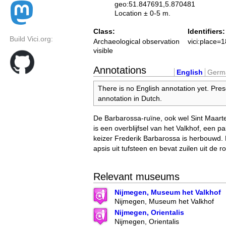
geo:51.847691,5.870481
Location ± 0-5 m.
Class:
Identifiers:
Build Vici.org:
Archaeological observation
vici:place=
visible
Annotations
English
Germ
There is no English annotation yet. Pres
annotation in Dutch.
De Barbarossa-ruïne, ook wel Sint Maar
is een overblijfsel van het Valkhof, een pa
keizer Frederik Barbarossa is herbouwd. 
apsis uit tufsteen en bevat zuilen uit de r
Relevant museums
Nijmegen, Museum het Valkhof
Nijmegen, Museum het Valkhof
Nijmegen, Orientalis
Nijmegen, Orientalis