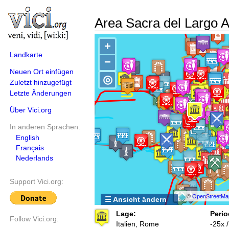
Area Sacra del Largo A
+
Landkarte
−
Neuen Ort einfügen
◎
Zuletzt hinzugefügt
Letzte Änderungen
Über Vici.org
In anderen Sprachen:
English
Français
Nederlands
Support Vici.org:
©
OpenStreetMa
☰ Ansicht ändern
Lage:
Perio
Follow Vici.org:
Italien, Rome
-25x 