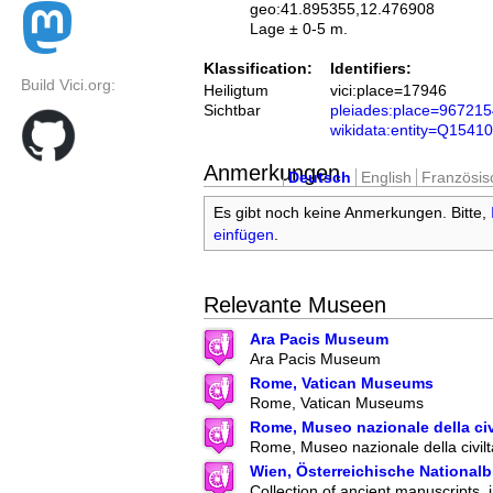
geo:41.895355,12.476908
Lage ± 0-5 m.
Klassification:
Identifiers:
Build Vici.org:
Heiligtum
vici:place=17946
Sichtbar
pleiades:place=96721
wikidata:entity=Q1541
Anmerkungen
Deutsch
English
Französis
Es gibt noch keine Anmerkungen. Bitte,
einfügen
.
Relevante Museen
Ara Pacis Museum
Ara Pacis Museum
Rome, Vatican Museums
Rome, Vatican Museums
Rome, Museo nazionale della ci
Rome, Museo nazionale della civil
Wien, Österreichische Nationalb
Collection of ancient manuscripts, 