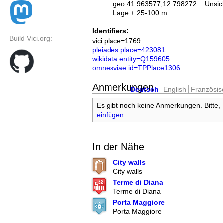
geo:41.963577,12.798272
Unsic
Lage ± 25-100 m.
Identifiers:
Build Vici.org:
vici:place=1769
pleiades:place=423081
wikidata:entity=Q159605
omnesviae:id=TPPlace1306
Anmerkungen
Deutsch
English
Französis
Es gibt noch keine Anmerkungen. Bitte,
einfügen
.
In der Nähe
City walls
City walls
Terme di Diana
Terme di Diana
Porta Maggiore
Porta Maggiore