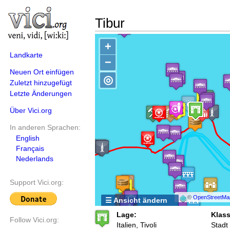
Tibur
+
Landkarte
−
Neuen Ort einfügen
◎
Zuletzt hinzugefügt
Letzte Änderungen
Über Vici.org
In anderen Sprachen:
English
Français
Nederlands
Support Vici.org:
©
OpenStreetMa
☰ Ansicht ändern
Lage:
Klass
Follow Vici.org:
Italien, Tivoli
Stadt