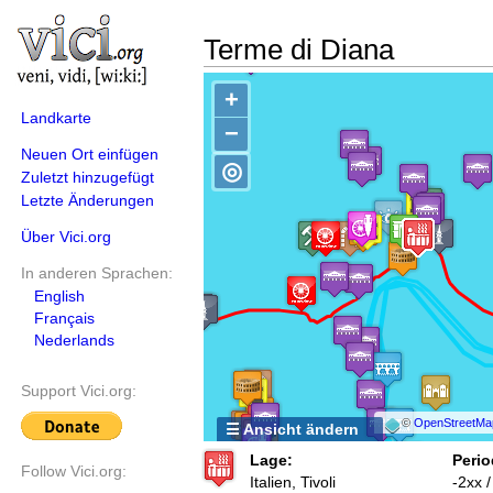
Terme di Diana
+
Landkarte
−
Neuen Ort einfügen
◎
Zuletzt hinzugefügt
Letzte Änderungen
Über Vici.org
In anderen Sprachen:
English
Français
Nederlands
Support Vici.org:
©
OpenStreetMa
☰ Ansicht ändern
Lage:
Perio
Follow Vici.org:
Italien, Tivoli
-2xx 