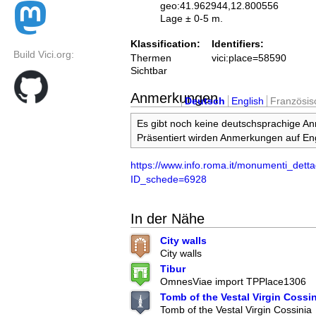
geo:41.962944,12.800556
Lage ± 0-5 m.
Klassification:
Identifiers:
Build Vici.org:
Thermen
vici:place=58590
Sichtbar
Anmerkungen
Deutsch
English
Französis
Es gibt noch keine deutschsprachige A
Präsentiert wirden Anmerkungen auf Eng
https://www.info.roma.it/monumenti_detta
ID_schede=6928
In der Nähe
City walls
City walls
Tibur
OmnesViae import TPPlace1306
Tomb of the Vestal Virgin Cossi
Tomb of the Vestal Virgin Cossinia