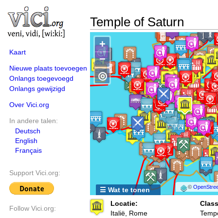
Temple of Saturn
+
Kaart
−
Nieuwe plaats toevoegen
◎
Onlangs toegevoegd
Onlangs gewijzigd
Over Vici.org
In andere talen:
Deutsch
English
Français
Support Vici.org:
©
OpenStree
☰ Wat te tonen
Locatie:
Class
Follow Vici.org:
Italië, Rome
Tempe