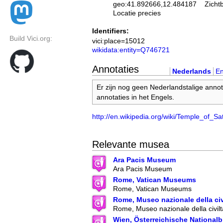
geo:41.892666,12.484187
Zicht
Locatie precies
Identifiers:
Build Vici.org:
vici:place=15012
wikidata:entity=Q746721
Annotaties
Nederlands
En
Er zijn nog geen Nederlandstalige annot
annotaties in het Engels.
http://en.wikipedia.org/wiki/Temple_of_Sa
Relevante musea
Ara Pacis Museum
Ara Pacis Museum
Rome, Vatican Museums
Rome, Vatican Museums
Rome, Museo nazionale della ci
Rome, Museo nazionale della civil
Wien, Österreichische Nationalb