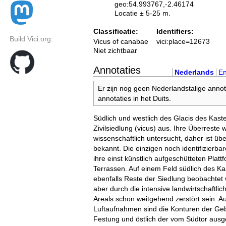
geo:54.993767,-2.46174
Locatie ± 5-25 m.
Classificatie:
Identifiers:
Build Vici.org:
Vicus of canabae
vici:place=12673
Niet zichtbaar
Annotaties
Nederlands
En
Er zijn nog geen Nederlandstalige annot
annotaties in het Duits.
Südlich und westlich des Glacis des Kastel
Zivilsiedlung (vicus) aus. Ihre Überreste 
wissenschaftlich untersucht, daher ist üb
bekannt. Die einzigen noch identifizierb
ihre einst künstlich aufgeschütteten Plat
Terrassen. Auf einem Feld südlich des Ka
ebenfalls Reste der Siedlung beobachtet 
aber durch die intensive landwirtschaftli
Areals schon weitgehend zerstört sein. A
Luftaufnahmen sind die Konturen der Ge
Festung und östlich der vom Südtor aus