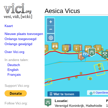
Aesica Vicus
+
Kaart
−
Nieuwe plaats toevoegen
◎
Onlangs toegevoegd
Onlangs gewijzigd
Over Vici.org
In andere talen:
Deutsch
English
Français
Support Vici.org:
©
OpenStree
☰ Wat te tonen
Locatie:
P
Follow Vici.org:
Verenigd Koninkrijk, Haltwhistle
1