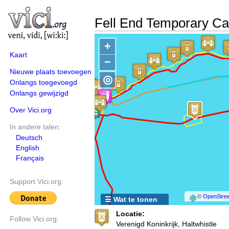
Fell End Temporary C
+
Kaart
−
Nieuwe plaats toevoegen
◎
Onlangs toegevoegd
Onlangs gewijzigd
Over Vici.org
In andere talen:
Deutsch
English
Français
Support Vici.org:
©
OpenStree
☰ Wat te tonen
Locatie:
Follow Vici.org:
Verenigd Koninkrijk, Haltwhistle