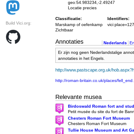
geo:54.983234,-2.49247
Locatie precies
Classificatie:
Identifiers:
Build Vici.org:
Marskamp of oefenkamp
vici:place=12
Zichtbaar
Annotaties
Nederlands
En
Er zijn nog geen Nederlandstalige annot
annotaties in het Engels.
http://www.pastscape.org.uk/hob.aspx
http://roman-britain.co.uk/places/fell_end
Relevante musea
Birdoswald Roman fort and stud
Petit musée du site du fort de Ban
Chesters Roman Fort Museum
Chesters Roman Fort Museum
Tullie House Museum and Art Ga