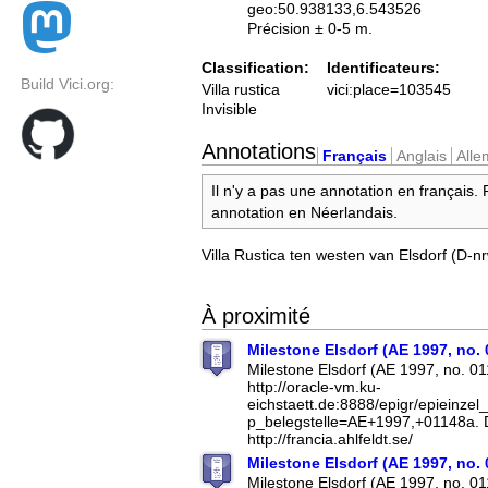
geo:50.938133,6.543526
Précision ± 0-5 m.
Classification:
Identificateurs:
Build Vici.org:
Villa rustica
vici:place=103545
Invisible
Annotations
Français
Anglais
All
Il n'y a pas une annotation en français.
annotation en Néerlandais.
Villa Rustica ten westen van Elsdorf (D-n
À proximité
Milestone Elsdorf (AE 1997, no.
Milestone Elsdorf (AE 1997, no. 0
http://oracle-vm.ku-
eichstaett.de:8888/epigr/epieinzel
p_belegstelle=AE+1997,+01148a. 
http://francia.ahlfeldt.se/
Milestone Elsdorf (AE 1997, no.
Milestone Elsdorf (AE 1997, no. 0