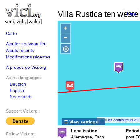
Villa Rustica ten weste
Lieu
+
Carte
−
Ajouter nouveau lieu
◎
Ajouts récents
Modifications récentes
À propos de Vici.org
Autres languages:
Deutsch
English
Nederlands
Support Vici.org:
©
les contributeurs d
☰ View settings
Localisation:
Period
Follow Vici.org:
Allemagne, Esch
post 7