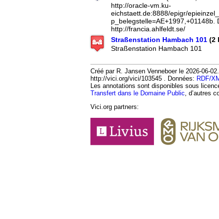
http://oracle-vm.ku-
eichstaett.de:8888/epigr/epieinzel
p_belegstelle=AE+1997,+01148b. 
http://francia.ahlfeldt.se/
Straßenstation Hambach 101
(2 
Straßenstation Hambach 101
Créé par R. Jansen Venneboer le 2026-06-02.
http://vici.org/vici/103545 . Données:
RDF/X
Les annotations sont disponibles sous licen
Transfert dans le Domaine Public
, d’autres c
Vici.org partners: