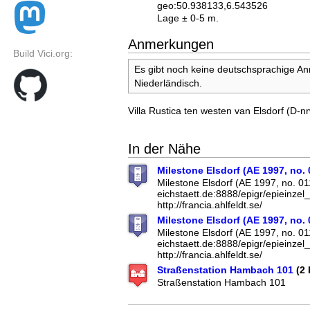
geo:50.938133,6.543526
Lage ± 0-5 m.
Anmerkungen
Build Vici.org:
Es gibt noch keine deutschsprachige A
Niederländisch.
Villa Rustica ten westen van Elsdorf (D-n
In der Nähe
Milestone Elsdorf (AE 1997, no.
Milestone Elsdorf (AE 1997, no. 01
eichstaett.de:8888/epigr/epieinz
http://francia.ahlfeldt.se/
Milestone Elsdorf (AE 1997, no.
Milestone Elsdorf (AE 1997, no. 01
eichstaett.de:8888/epigr/epieinz
http://francia.ahlfeldt.se/
Straßenstation Hambach 101
(2 
Straßenstation Hambach 101