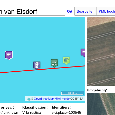
n van Elsdorf
Ort
Bearbeiten
KML hoch
Umgebung:
1000 m
©
OpenStreetMap-Mitwirkende
CC BY-SA
 or year:
Klassification:
Identifiers:
0 / unknown
Villa rustica
vici:place=103545