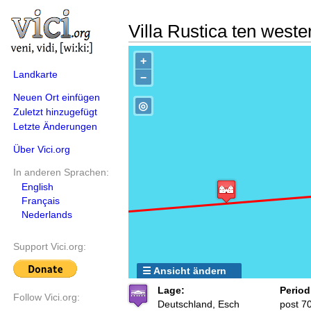
Villa Rustica ten weste
+
Landkarte
−
Neuen Ort einfügen
◎
Zuletzt hinzugefügt
Letzte Änderungen
Über Vici.org
In anderen Sprachen:
English
Français
Nederlands
Support Vici.org:
☰ Ansicht ändern
Lage:
Period
Follow Vici.org:
Deutschland, Esch
post 7