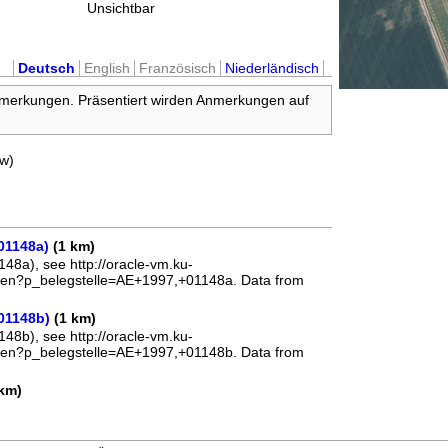
Unsichtbar
Deutsch
English
Französisch
Niederländisch
nmerkungen. Präsentiert wirden Anmerkungen auf
rw)
 01148a)
(1 km)
148a), see http://oracle-vm.ku-
el_en?p_belegstelle=AE+1997,+01148a. Data from
 01148b)
(1 km)
148b), see http://oracle-vm.ku-
el_en?p_belegstelle=AE+1997,+01148b. Data from
km)