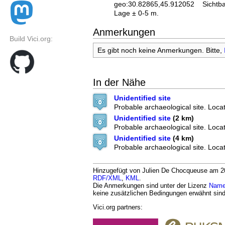
geo:30.82865,45.912052
Sichtb
Lage ± 0-5 m.
Anmerkungen
Build Vici.org:
Es gibt noch keine Anmerkungen. Bitte,
In der Nähe
Unidentified site
Probable archaeological site. Locat
Unidentified site
(2 km)
Probable archaeological site. Locat
Unidentified site
(4 km)
Probable archaeological site. Locat
Hinzugefügt von Julien De Chocqueuse am 202
RDF/XML
,
KML
.
Die Anmerkungen sind unter der Lizenz
Namen
keine zusätzlichen Bedingungen erwähnt sind
Vici.org partners: