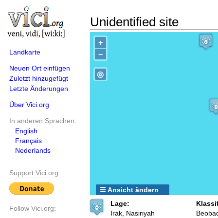
Unidentified site
+
Landkarte
−
Neuen Ort einfügen
◎
Zuletzt hinzugefügt
Letzte Änderungen
Über Vici.org
In anderen Sprachen:
English
Français
Nederlands
Support Vici.org:
☰ Ansicht ändern
Lage:
Klassi
Follow Vici.org:
Irak, Nasiriyah
Beoba