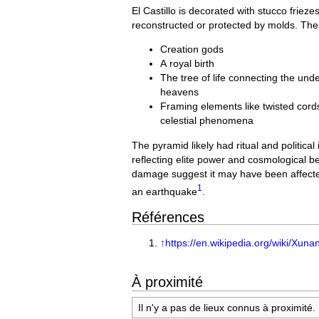
El Castillo is decorated with stucco friez
reconstructed or protected by molds. Thes
Creation gods
A royal birth
The tree of life connecting the und
heavens
Framing elements like twisted cord
celestial phenomena
The pyramid likely had ritual and political
reflecting elite power and cosmological be
damage suggest it may have been affect
1
an earthquake
.
Références
↑
https://en.wikipedia.org/wiki/Xuna
À proximité
Il n'y a pas de lieux connus à proximité.