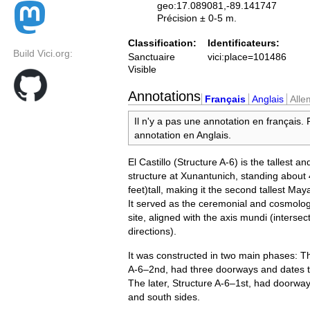
geo:17.089081,-89.141747
Précision ± 0-5 m.
Classification:
Identificateurs:
Build Vici.org:
Sanctuaire
vici:place=101486
Visible
Annotations
Français
Anglais
All
Il n'y a pas une annotation en français.
annotation en Anglais.
El Castillo (Structure A-6) is the tallest a
structure at Xunantunich, standing about
feet)tall, making it the second tallest Maya
It served as the ceremonial and cosmologi
site, aligned with the axis mundi (intersec
directions).
It was constructed in two main phases: Th
A-6–2nd, had three doorways and dates 
The later, Structure A-6–1st, had doorway
and south sides.