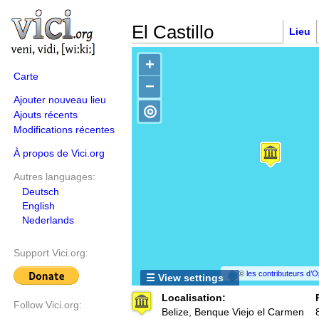
El Castillo
Lieu
+
Carte
−
Ajouter nouveau lieu
◎
Ajouts récents
Modifications récentes
À propos de Vici.org
Autres languages:
Deutsch
English
Nederlands
Support Vici.org:
©
les contributeurs d
☰ View settings
Localisation:
Follow Vici.org:
Belize, Benque Viejo el Carmen