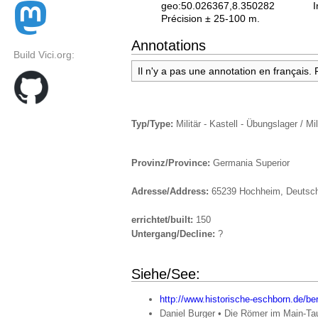
geo:50.026367,8.350282
I
Précision ± 25-100 m.
Annotations
Build Vici.org:
Il n'y a pas une annotation en français.
Typ/Type:
Militär - Kastell - Übungslager / Mil
Provinz/Province:
Germania Superior
Adresse/Address:
65239 Hochheim, Deutsc
errichtet/built:
150
Untergang/Decline:
?
Siehe/See:
http://www.historische-eschborn.de/ber
Daniel Burger • Die Römer im Main-Tau