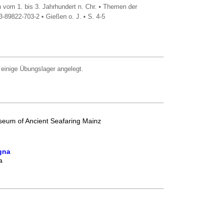
vom 1. bis 3. Jahrhundert n. Chr. • Themen der
9822-703-2 • Gießen o. J. • S. 4-5
 einige Übungslager angelegt.
useum of Ancient Seafaring Mainz
gna
a