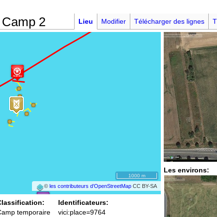
g Camp 2
Lieu
Modifier
Télécharger des lignes
T
Les environs:
1000 m
©
les contributeurs d’OpenStreetMap
CC BY-SA
lassification:
Identificateurs:
Camp temporaire
vici:place=9764