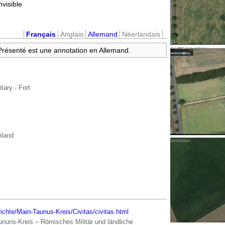
nvisible
Français
Anglais
Allemand
Néerlandais
 Présenté est une annotation en Allemand.
itary - Fort
hland
ichte/Main-Taunus-Kreis/Civitas/civitas.html
nuns-Kreis – Römisches Militär und ländliche