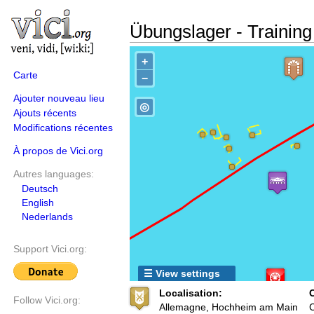
Übungslager - Trainin
+
Carte
−
Ajouter nouveau lieu
◎
Ajouts récents
Modifications récentes
À propos de Vici.org
Autres languages:
Deutsch
English
Nederlands
Support Vici.org:
☰ View settings
Localisation:
C
Follow Vici.org:
Allemagne, Hochheim am Main