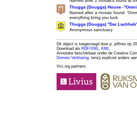
Named after 2 mosaics found at th
Thugga (Dougga) House -''Omnia t
Named after a mosaic found. 'Omnia
everything bring you luck.
Thugga (Dougga) ''Dar Lachheb'
Anonymous sanctuary
Dit object is toegevoegd door p. jeffries op 20
Download als
RDF/XML
,
KML
.
Annotatie beschikbaar onder de Creative 
Domein Verklaring
, tenzij expliciet anders a
Vici.org partners: