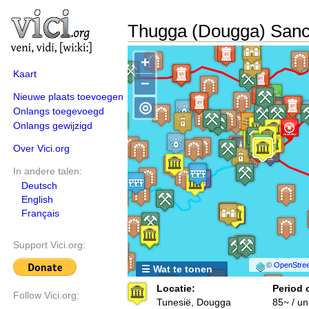
Thugga (Dougga) Sanct
+
Kaart
−
Nieuwe plaats toevoegen
◎
Onlangs toegevoegd
Onlangs gewijzigd
Over Vici.org
In andere talen:
Deutsch
English
Français
Support Vici.org:
©
OpenStree
☰ Wat te tonen
Locatie:
Period 
Follow Vici.org:
Tunesië, Dougga
85~ / u