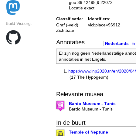
geo:36.42498,9.22072
Locatie exact
Classificatie:
Identifiers:
Build Vici.org:
Graf (-veld)
vici:place=96912
Zichtbaar
Annotaties
Nederlands
En
Er zijn nog geen Nederlandstalige annot
annotaties in het Engels.
https://www.inp2020.tn/en/2020/0
(17 The Hypogeum)
Relevante musea
Bardo Museum - Tunis
Bardo Museum - Tunis
In de buurt
Temple of Neptune