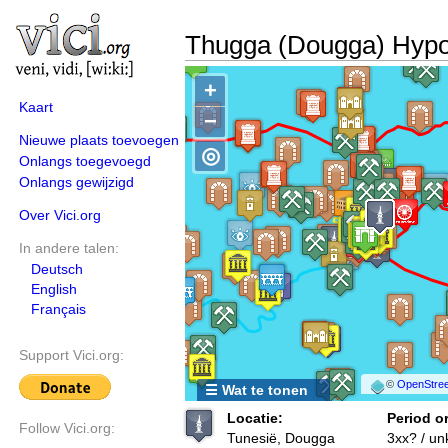
Thugga (Dougga) Hyp
+
Kaart
−
Nieuwe plaats toevoegen
◎
Onlangs toegevoegd
Onlangs gewijzigd
Over Vici.org
In andere talen:
Deutsch
English
Français
Support Vici.org:
©
OpenStree
☰ Wat te tonen
Locatie:
Period or
Follow Vici.org:
Tunesië, Dougga
3xx? / u