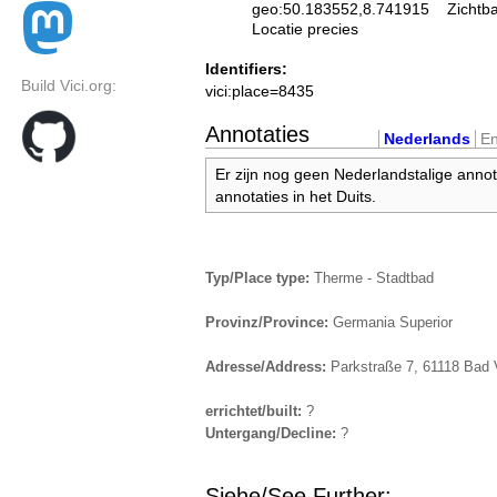
geo:50.183552,8.741915
Zichtb
Locatie precies
Identifiers:
Build Vici.org:
vici:place=8435
Annotaties
Nederlands
En
Er zijn nog geen Nederlandstalige annot
annotaties in het Duits.
Typ/Place type:
Therme - Stadtbad
Provinz/Province:
Germania Superior
Adresse/Address:
Parkstraße 7, 61118 Bad 
errichtet/built:
?
Untergang/Decline:
?
Siehe/See Further: