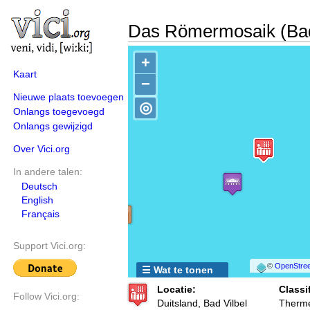
Das Römermosaik (Bad
+
Kaart
−
Nieuwe plaats toevoegen
◎
Onlangs toegevoegd
Onlangs gewijzigd
Over Vici.org
In andere talen:
Deutsch
English
Français
Support Vici.org:
©
OpenStree
☰ Wat te tonen
Locatie:
Classif
Follow Vici.org:
Duitsland, Bad Vilbel
Therm